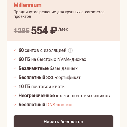
Millennium
Продвинутое решение для крупных e-commerce
проектов
554
₽
/мес
1285
60
сайтов с изоляцией
60
ГБ
на быстрых NVMe-дисках
Безлимитные
базы данных
Бесплатный
SSL-сертификат
10
ГБ
почтовой квоты
Неограниченное
кол-во почтовых ящиков
Бесплатный
DNS-хостинг
Начать бесплатно