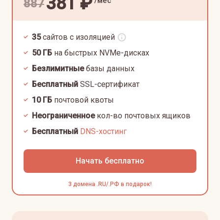
381
₽
/мес
887
35
сайтов с изоляцией
50
ГБ
на быстрых NVMe-дисках
Безлимитные
базы данных
Бесплатный
SSL-сертификат
10
ГБ
почтовой квоты
Неограниченное
кол-во почтовых ящиков
Бесплатный
DNS-хостинг
Начать бесплатно
3 домена .RU/.РФ в подарок!