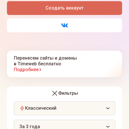
Я ознакомлен(а) с
политикой
,
офертой
и даю
согласие
на обработку персональных данных
Создать аккаунт
Я даю
согласие
на получение информационных
рассылок
Перенесем сайты и домены
в Timeweb бесплатно
Подробнее
Фильтры
Классический
За 3 года