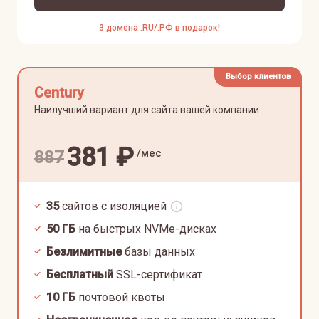
3 домена .RU/.РФ в подарок!
Выбор клиентов
Century
Наилучший вариант для сайта вашей компании
381
₽
/мес
887
35
сайтов с изоляцией
50
ГБ
на быстрых NVMe-дисках
Безлимитные
базы данных
Бесплатный
SSL-сертификат
10
ГБ
почтовой квоты