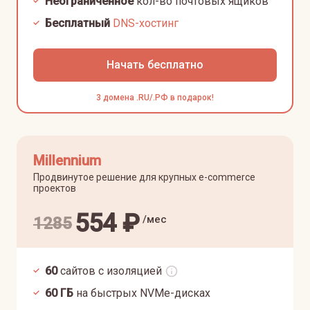
Неограниченное
кол-во почтовых ящиков
Бесплатный
DNS-хостинг
Начать бесплатно
3 домена .RU/.РФ в подарок!
Millennium
Продвинутое решение для крупных e-commerce
проектов
554
₽
/мес
1285
60
сайтов с изоляцией
60
ГБ
на быстрых NVMe-дисках