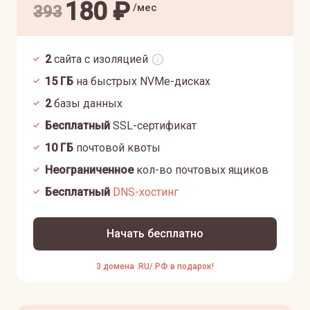
180
₽
/мес
393
2
сайта с изоляцией
15
ГБ
на быстрых NVMe-дисках
2
базы данных
Бесплатный
SSL-сертификат
10
ГБ
почтовой квоты
Неограниченное
кол-во почтовых ящиков
Бесплатный
DNS-хостинг
Начать бесплатно
3 домена .RU/.РФ в подарок!