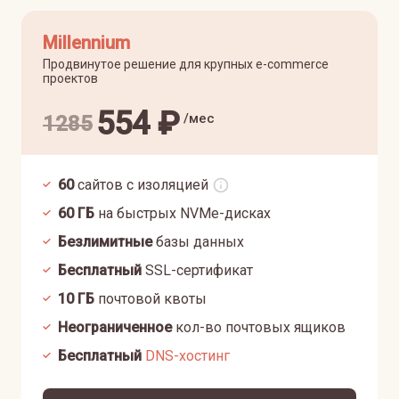
Millennium
Продвинутое решение для крупных e-commerce
проектов
554
₽
/мес
1285
60
сайтов с изоляцией
60
ГБ
на быстрых NVMe-дисках
Безлимитные
базы данных
Бесплатный
SSL-сертификат
10
ГБ
почтовой квоты
Неограниченное
кол-во почтовых ящиков
Бесплатный
DNS-хостинг