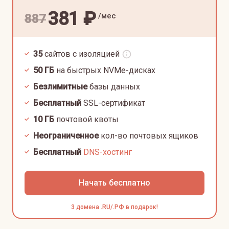
381
₽
/мес
887
35
сайтов с изоляцией
50
ГБ
на быстрых NVMe-дисках
Безлимитные
базы данных
Бесплатный
SSL-сертификат
10
ГБ
почтовой квоты
Неограниченное
кол-во почтовых ящиков
Бесплатный
DNS-хостинг
Начать бесплатно
3 домена .RU/.РФ в подарок!