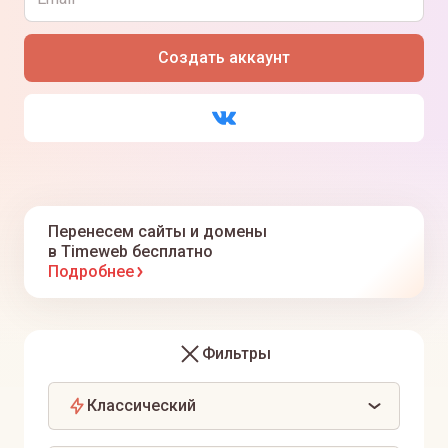
Я ознакомлен(а) с
политикой
,
офертой
и даю
согласие
на обработку персональных данных
Создать аккаунт
Я даю
согласие
на получение информационных
рассылок
Перенесем сайты и домены
в Timeweb бесплатно
Подробнее
Фильтры
Классический