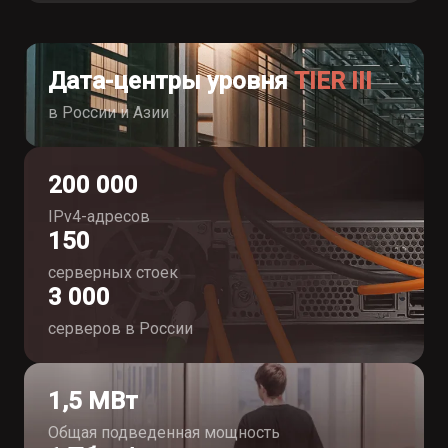
Дата-центры уровня
TIER III
в России и Азии
200 000
IPv4-адресов
150
серверных стоек
3 000
серверов в России
1,5 МВт
Общая подведенная мощность