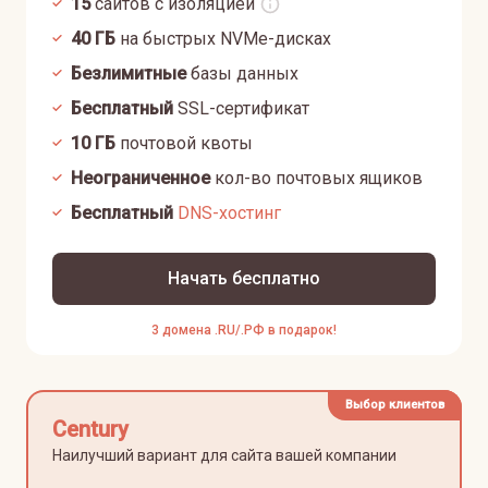
15
сайтов с изоляцией
40
ГБ
на быстрых NVMe-дисках
Безлимитные
базы данных
Бесплатный
SSL-сертификат
10
ГБ
почтовой квоты
Неограниченное
кол-во почтовых ящиков
Бесплатный
DNS-хостинг
Начать бесплатно
3 домена .RU/.РФ в подарок!
Выбор клиентов
Century
Наилучший вариант для сайта вашей компании