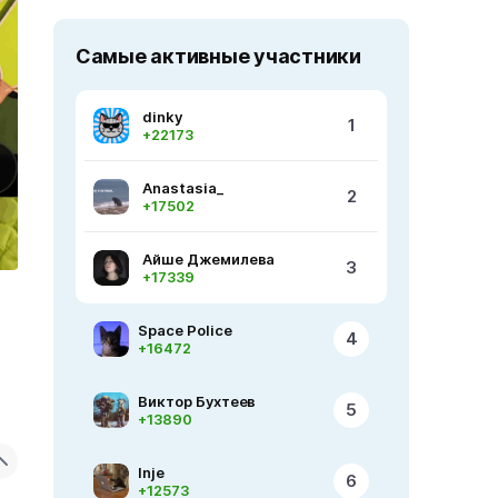
Самые активные участники
dinky
1
+22173
Anastasia_
2
+17502
Айше Джемилева
3
+17339
Space Police
4
+16472
Виктор Бухтеев
5
+13890
Inje
6
+12573