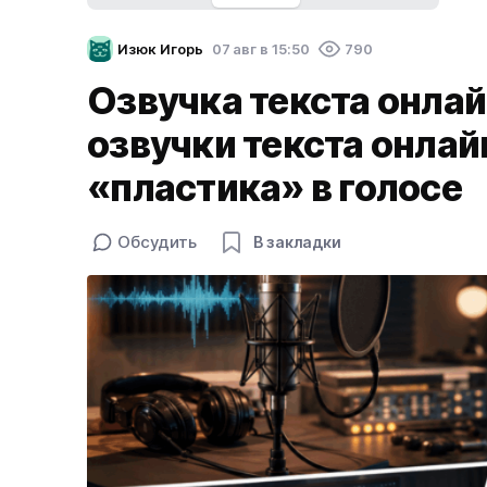
Изюк Игорь
07 авг в 15:50
790
Озвучка текста онлай
озвучки текста онлай
«пластика» в голосе
Обсудить
В закладки