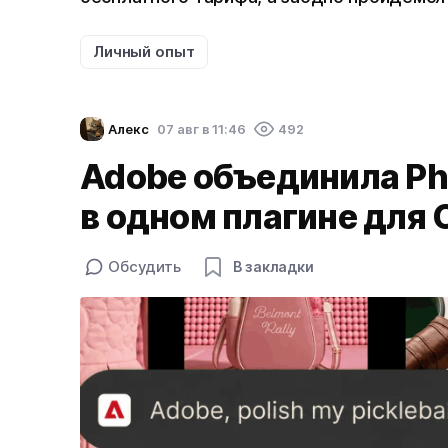
Личный опыт
Алекс
07 авг в 11:46
492
Adobe объединила Pho
в одном плагине для
Обсудить
В закладки