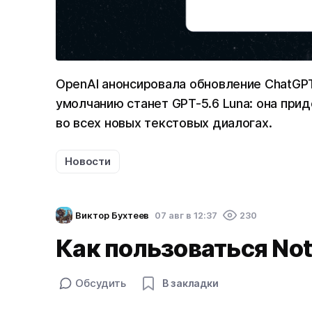
OpenAI анонсировала обновление ChatGP
умолчанию станет GPT-5.6 Luna: она приде
во всех новых текстовых диалогах.
Новости
Виктор Бухтеев
07 авг в 12:37
230
Как пользоваться No
Обсудить
В закладки