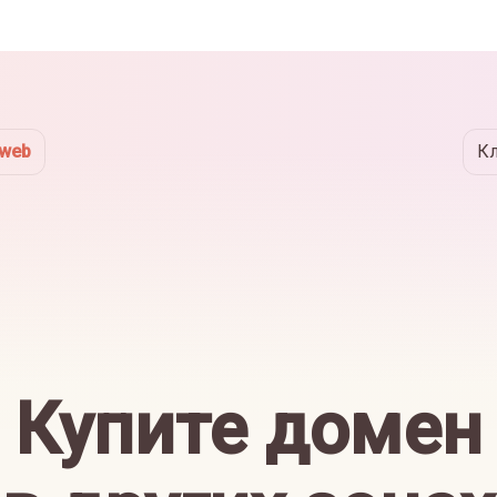
eweb
К
Купите домен