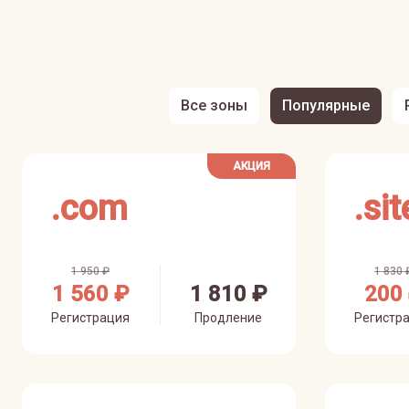
Все зоны
Популярные
АКЦИЯ
.
com
.
sit
1 950 ₽
1 830 
1 560 ₽
1 810 ₽
200
Регистрация
Продление
Регистр