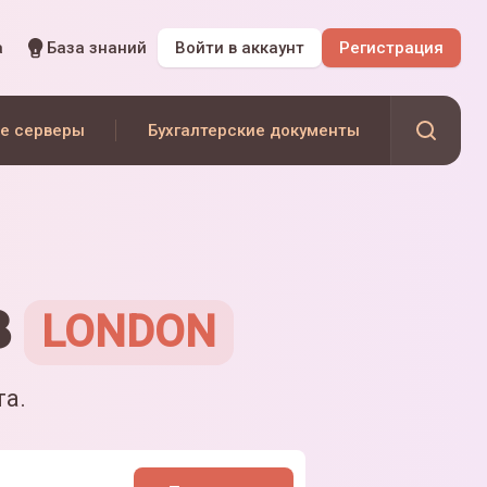
а
База знаний
Войти
в аккаунт
Регистрация
е серверы
Бухгалтерские документы
в
LONDON
та.