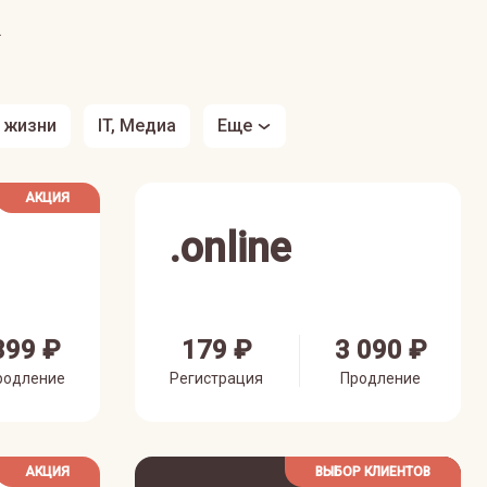
з жизни
IT, Медиа
Еще
АКЦИЯ
.
online
399 ₽
179 ₽
3 090 ₽
родление
Регистрация
Продление
АКЦИЯ
ВЫБОР КЛИЕНТОВ