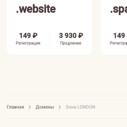
.
website
.
sp
149 ₽
3 930 ₽
149
Регистрация
Продление
Регистр
Главная
Домены
Зона LONDON