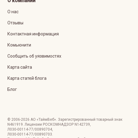
О компании
О нас
Отзывы
Контактная информация
Комьюнити
Сообщить об уязвимостях
Карта сайта
Карта статей блога
Блог
© 2006-
2026
АО «ТаймВеб»
.
Зарегистрированный товарный знак
N461919. Лицензии РОСКОМНАДЗОР
N142739
,
Л030-00114-77/00890704
,
Л030-00114-77/00890703
.