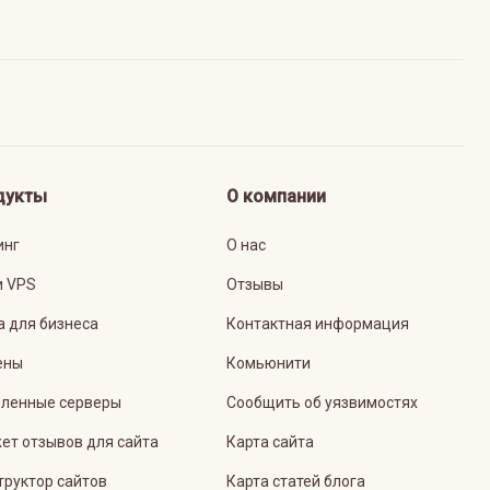
дукты
О компании
инг
О нас
и VPS
Отзывы
а для бизнеса
Контактная информация
ены
Комьюнити
ленные серверы
Сообщить об уязвимостях
ет отзывов для сайта
Карта сайта
труктор сайтов
Карта статей блога