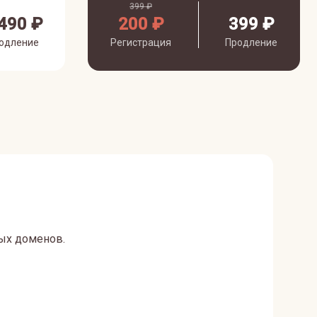
399 ₽
490 ₽
200 ₽
399 ₽
одление
Регистрация
Продление
ых доменов.