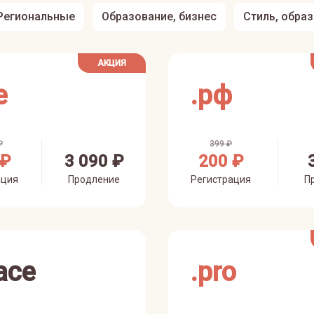
Региональные
Образование, бизнес
Стиль, обра
АКЦИЯ
e
.
рф
₽
399 ₽
 ₽
3 090 ₽
200 ₽
ация
Продление
Регистрация
П
ace
.
pro