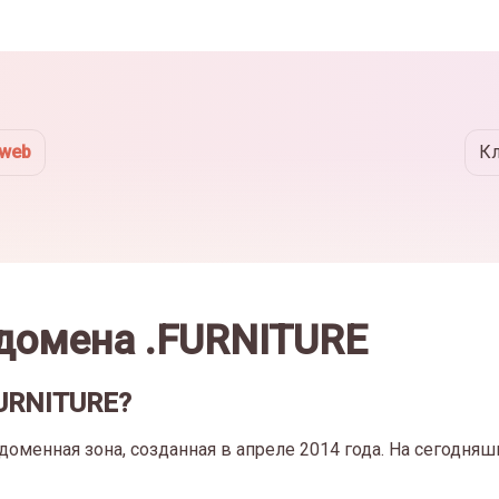
eweb
К
домена .FURNITURE
FURNITURE?
оменная зона, созданная в апреле 2014 года. На сегодняш