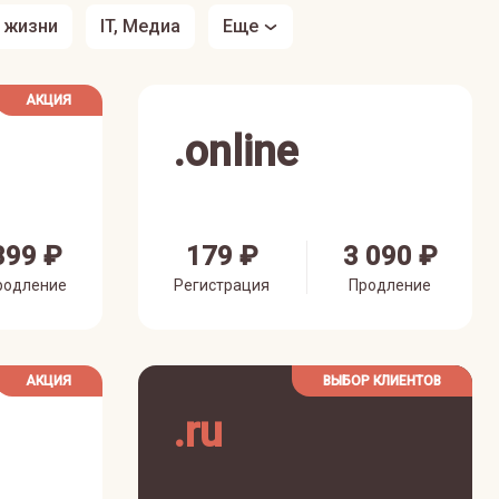
з жизни
IT, Медиа
Еще
АКЦИЯ
.
online
399 ₽
179 ₽
3 090 ₽
родление
Регистрация
Продление
АКЦИЯ
ВЫБОР КЛИЕНТОВ
.
ru