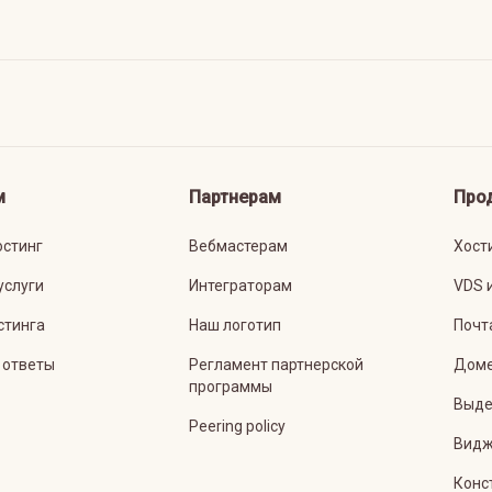
м
Партнерам
Про
остинг
Вебмастерам
Хост
услуги
Интеграторам
VDS 
стинга
Наш логотип
Почт
 ответы
Регламент партнерской
Дом
программы
Выде
Peering policy
Видж
Конс