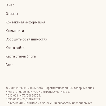
О нас
Отзывы
Контактная информация
Комьюнити
Сообщить об уязвимостях
Карта сайта
Карта статей блога
Блог
© 2006-
2026
АО «ТаймВеб»
.
Зарегистрированный товарный знак
N461919. Лицензии РОСКОМНАДЗОР
N142739
,
Л030-00114-77/00890704
,
Л030-00114-77/00890703
.
Политика АО «ТаймВэб» в отношении обработки персональных