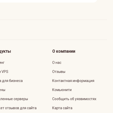
дукты
О компании
инг
О нас
и VPS
Отзывы
а для бизнеса
Контактная информация
ены
Комьюнити
ленные серверы
Сообщить об уязвимостях
ет отзывов для сайта
Карта сайта