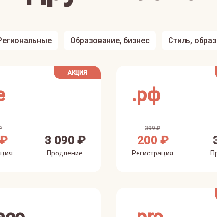
Региональные
Образование, бизнес
Стиль, обра
АКЦИЯ
e
.
рф
₽
399 ₽
 ₽
3 090 ₽
200 ₽
ация
Продление
Регистрация
П