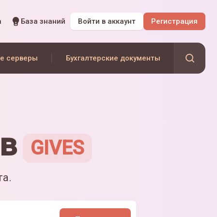
а
База знаний
Войти
в аккаунт
Регистрация
е серверы
Бухгалтерские документы
в
GIVES
та.