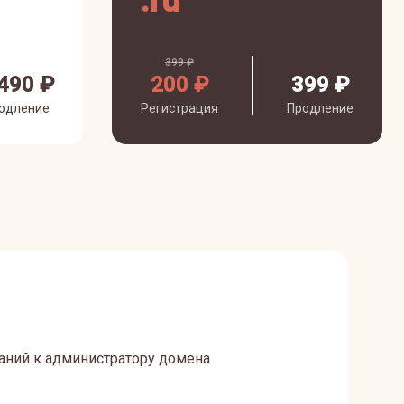
.
ru
399 ₽
490 ₽
200 ₽
399 ₽
одление
Регистрация
Продление
аний к администратору домена