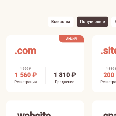
Все зоны
Популярные
АКЦИЯ
.
com
.
sit
1 950 ₽
1 830 
1 560 ₽
1 810 ₽
200
Регистрация
Продление
Регистр