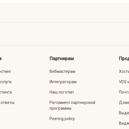
м
Партнерам
Про
остинг
Вебмастерам
Хост
услуги
Интеграторам
VDS 
стинга
Наш логотип
Почт
 ответы
Регламент партнерской
Дом
программы
Выде
Peering policy
Видж