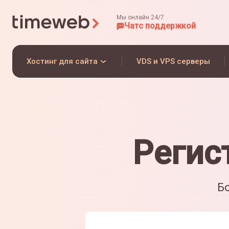
Мы онлайн 24/7
Чат
с поддержкой
Хостинг для сайта
VDS и VPS серверы
Регис
Бо