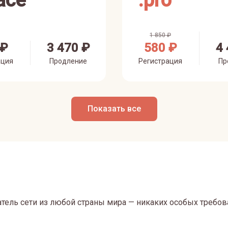
ace
.
pro
1 850 ₽
 ₽
3 470 ₽
580 ₽
4 
ация
Продление
Регистрация
Пр
Показать все
тель сети из любой страны мира — никаких особых требов