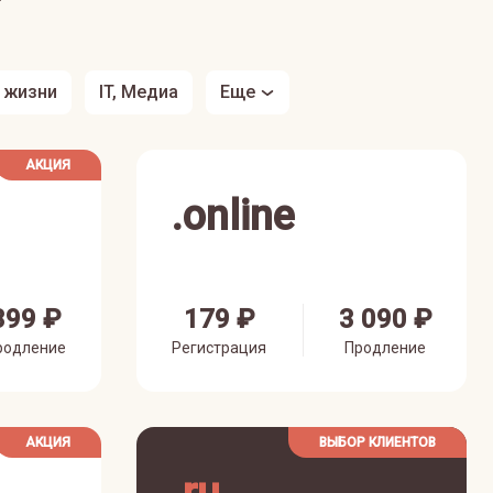
з жизни
IT, Медиа
Еще
АКЦИЯ
.
online
399 ₽
179 ₽
3 090 ₽
родление
Регистрация
Продление
АКЦИЯ
ВЫБОР КЛИЕНТОВ