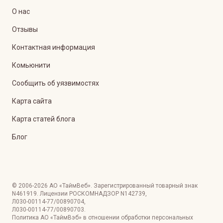
О нас
Отзывы
Контактная информация
Комьюнити
Сообщить об уязвимостях
Карта сайта
Карта статей блога
Блог
© 2006-
2026
АО «ТаймВеб»
.
Зарегистрированный товарный знак
N461919. Лицензии РОСКОМНАДЗОР
N142739
,
Л030-00114-77/00890704
,
Л030-00114-77/00890703
.
Политика АО «ТаймВэб» в отношении обработки персональных