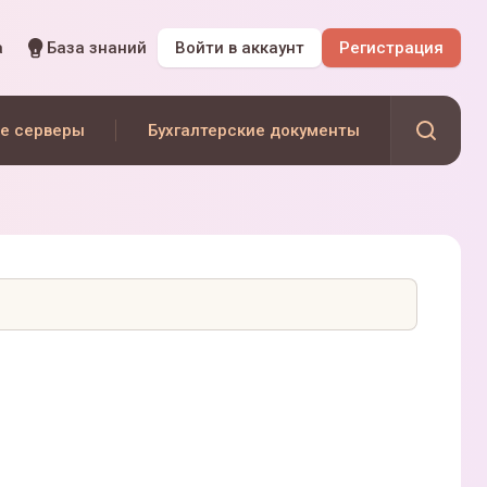
а
База знаний
Войти
в аккаунт
Регистрация
е серверы
Бухгалтерские документы