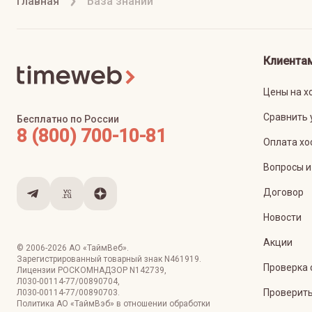
Главная
База знаний
Клиента
Цены на х
Сравнить 
Бесплатно по России
8 (800) 700-10-81
Оплата хо
Вопросы и
Договор
Новости
Акции
© 2006-
2026
АО «ТаймВеб»
.
Зарегистрированный товарный знак N461919.
Проверка 
Лицензии РОСКОМНАДЗОР
N142739
,
Л030-00114-77/00890704
,
Проверить
Л030-00114-77/00890703
.
Политика АО «ТаймВэб» в отношении обработки