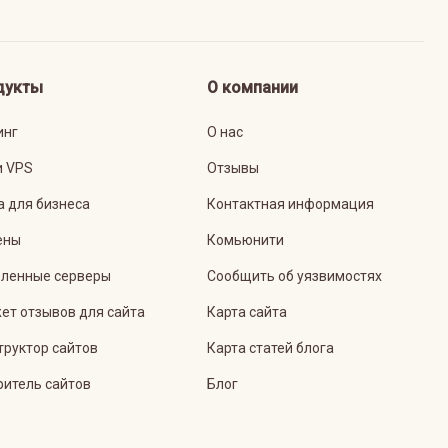
дукты
О компании
инг
О нас
и VPS
Отзывы
а для бизнеса
Контактная информация
ены
Комьюнити
ленные серверы
Сообщить об уязвимостях
ет отзывов для сайта
Карта сайта
труктор сайтов
Карта статей блога
ритель сайтов
Блог