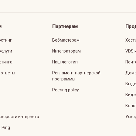
м
Партнерам
Про
остинг
Вебмастерам
Хост
услуги
Интеграторам
VDS 
стинга
Наш логотип
Почт
 ответы
Регламент партнерской
Дом
программы
Выде
Peering policy
Видж
Конс
скорости интернета
Уско
 Ping