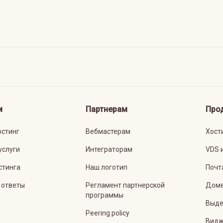
м
Партнерам
Про
остинг
Вебмастерам
Хост
услуги
Интеграторам
VDS 
стинга
Наш логотип
Почт
 ответы
Регламент партнерской
Дом
программы
Выде
Peering policy
Видж