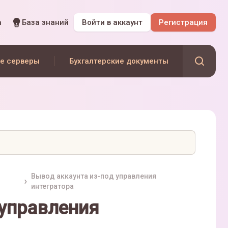
а
База знаний
Войти
в аккаунт
Регистрация
е серверы
Бухгалтерские документы
Вывод аккаунта из-под управления
интегратора
 управления