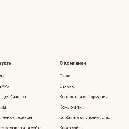
дукты
О компании
инг
О нас
и VPS
Отзывы
а для бизнеса
Контактная информация
ены
Комьюнити
ленные серверы
Сообщить об уязвимостях
ет отзывов для сайта
Карта сайта