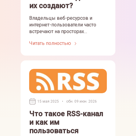
их создают?
Владельцы веб-ресурсов и
интернет-пользователи часто
встречают на просторах
Всемирной паутины понятие
Читать полностью
сайты-сателлиты. Но мало кто
знает, что представляют собой
такие площадки, для чего они
предназначаются, какие имеют
особенности и отличия от
традиционных интернет-
ресурсов. Эта статья поможет
ответить на перечисленные
вопросы и разобраться в теме.
15 мая 2025
•
обн. 09 июн. 2026
Что такое RSS-канал
и как им
пользоваться