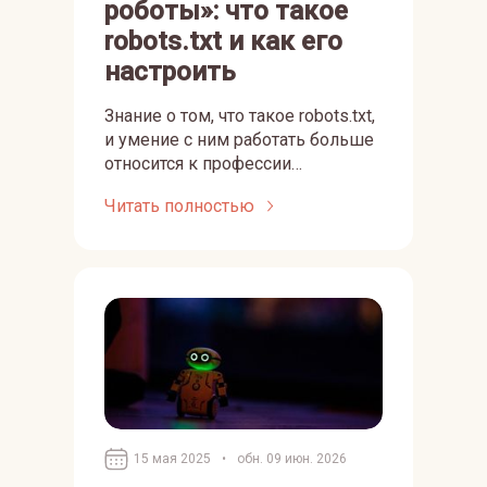
роботы»: что такое
robots.txt и как его
настроить
Знание о том, что такое robots.txt,
и умение с ним работать больше
относится к профессии
вебмастера. Однако SEO-
Читать полностью
специалист — это универсальный
мастер, который должен
обладать знаниями из разных
профессий в сфере IT. Поэтому
сегодня разбираемся в
предназначении и настройке
файла robots.txt.
15 мая 2025
•
обн. 09 июн. 2026