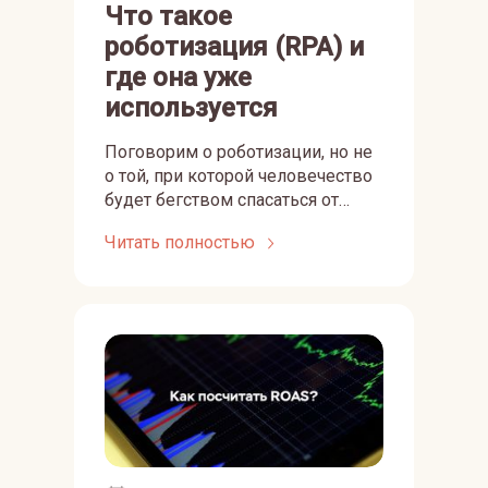
Что такое
роботизация (RPA) и
где она уже
используется
Поговорим о роботизации, но не
о той, при которой человечество
будет бегством спасаться от
механических собак с
Читать полностью
пулеметами на спине, а о
роботизации в бизнес-среде,
активно применяемой в разных
сферах деятельности уже
сегодня.