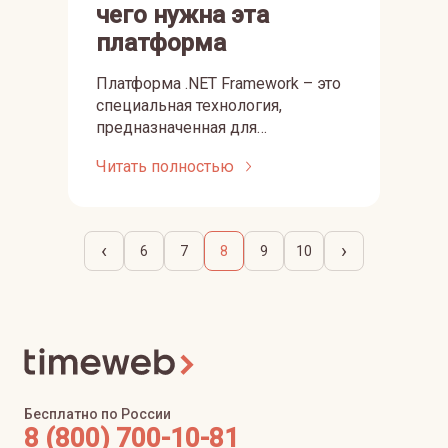
чего нужна эта
платформа
Платформа .NET Framework – это
специальная технология,
предназначенная для
выполнения различных веб-
Читать полностью
служб и создания приложений на
ОС Windows. Так нам говорит
официальный источник Microsoft.
Что все это означает для
‹
›
6
7
8
9
10
программиста и обычного
пользователя – разберемся в
сегодняшней статье.
Бесплатно по России
8 (800) 700-10-81