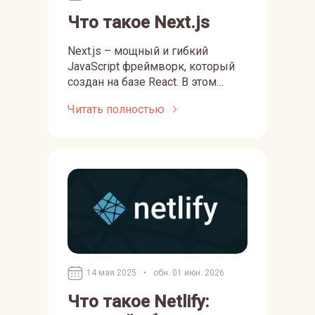
Что такое Next.js
Next.js – мощный и гибкий
JavaScript фреймворк, который
создан на базе React. В этом
руководстве мы подробно
Читать полностью
рассмотрим, что такое Next.js и
какие у него есть преимущества,
а также узнаем о его
возможностях и функциях.
14 мая 2025
•
обн. 01 июн. 2026
Что такое Netlify: