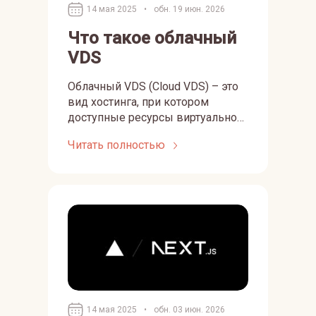
использования.
14 мая 2025
•
обн. 19 июн. 2026
Что такое облачный
VDS
Облачный VDS (Cloud VDS) – это
вид хостинга, при котором
доступные ресурсы виртуального
выделенного сервера (VDS)
Читать полностью
могут быть по необходимости
мгновенно отмасштабированы,
то есть увеличены либо
уменьшены.
14 мая 2025
•
обн. 03 июн. 2026