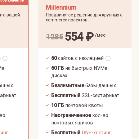
бор клиентов
Millennium
йта вашей
Продвинутое решение для крупных e-
commerce проектов
554
₽
/мес
1285
й
60
сайтов с изоляцией
Me-
60
ГБ
на быстрых NVMe-
дисках
анных
Безлимитные
базы данных
ификат
Бесплатный
SSL-сертификат
10
ГБ
почтовой квоты
во
Неограниченное
кол-во
почтовых ящиков
тинг
Бесплатный
DNS-хостинг