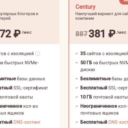
Вы
Century
улярных блогеров и
Наилучший вариант для са
лерей
компании
72
₽
381
₽
/мес
/мес
887
тов с изоляцией
35
сайтов с изоляцие
а быстрых NVMe-
50
ГБ
на быстрых NV
х
дисках
митные
базы данных
Безлимитные
базы д
атный
SSL-сертификат
Бесплатный
SSL-серт
очтовой квоты
10
ГБ
почтовой квоты
аниченное
кол-во
Неограниченное
кол-
вых ящиков
почтовых ящиков
атный
DNS-хостинг
Бесплатный
DNS-хос