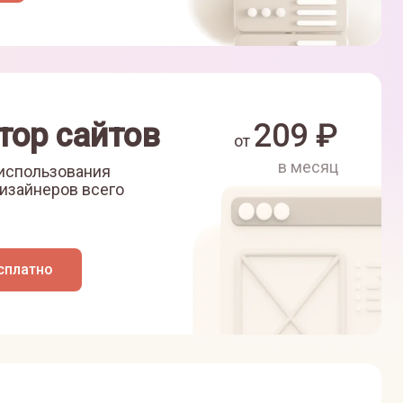
тор сайтов
209
₽
от
в месяц
 использования
изайнеров всего
сплатно