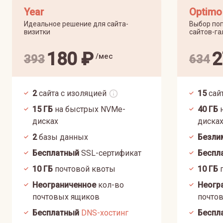
Year
Optimo
Идеальное решение для сайта-
Выбор поп
визитки
сайтов-га
180
₽
2
/мес
393
634
2
сайта с изоляцией
15
сай
15
ГБ
на быстрых NVMe-
40
ГБ
н
дисках
диска
2
базы данных
Безли
Бесплатный
SSL-сертификат
Беспл
10
ГБ
почтовой квоты
10
ГБ
п
Неограниченное
кол-во
Неогр
почтовых ящиков
почто
Бесплатный
DNS-хостинг
Беспл