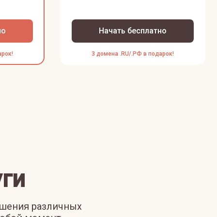
но
Начать бесплатно
арок!
3 домена .RU/.РФ в подарок!
ги
ешения различных