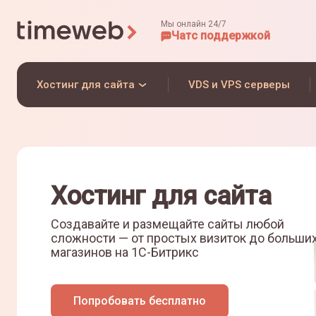
Мы онлайн 24/7
Чат
с поддержкой
Хостинг для сайта
VDS и VPS серверы
Хостинг для сайта
Создавайте и размещайте сайты любой
сложности — от простых визиток до больши
магазинов на
1С-Битрикс
Попробовать бесплатно