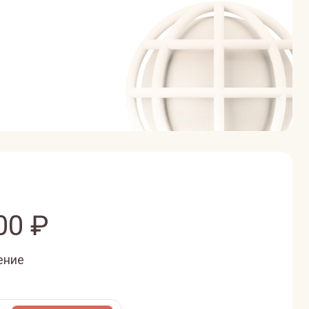
00
₽
ение