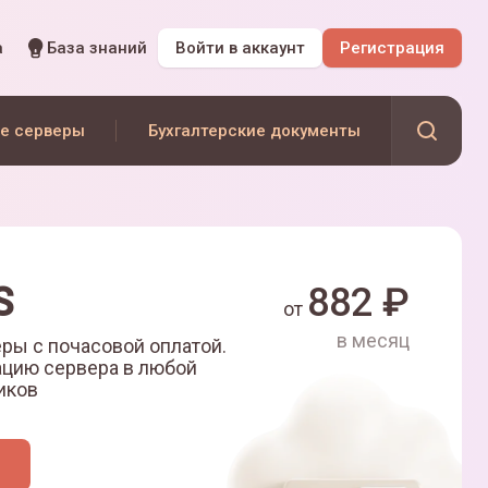
а
База знаний
Войти
в аккаунт
Регистрация
е серверы
Бухгалтерские документы
S
882
₽
от
в месяц
ры с почасовой оплатой.
ацию сервера в любой
иков