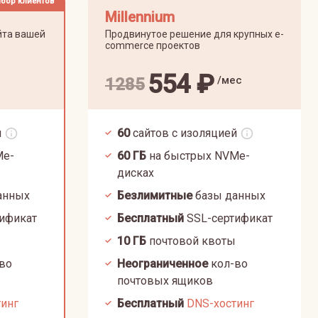
бор клиентов
Millennium
йта вашей
Продвинутое решение для крупных e-
commerce проектов
554
₽
/мес
1285
й
60
сайтов с изоляцией
Me-
60
ГБ
на быстрых NVMe-
дисках
анных
Безлимитные
базы данных
ификат
Бесплатный
SSL-сертификат
10
ГБ
почтовой квоты
во
Неограниченное
кол-во
почтовых ящиков
тинг
Бесплатный
DNS-хостинг