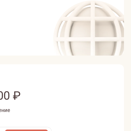
00
₽
ение