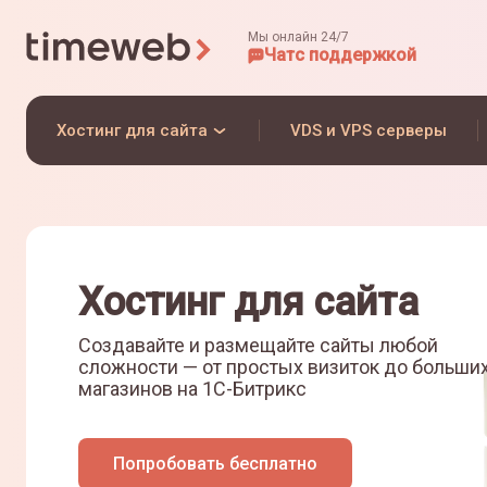
Мы онлайн 24/7
Чат
с поддержкой
Хостинг для сайта
VDS и VPS серверы
Хостинг для сайта
Создавайте и размещайте сайты любой
сложности — от простых визиток до больши
магазинов на
1С-Битрикс
Попробовать бесплатно