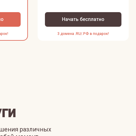
но
Начать бесплатно
арок!
3 домена .RU/.РФ в подарок!
ги
ешения различных