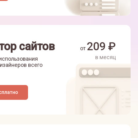
тор сайтов
209
₽
от
в месяц
 использования
изайнеров всего
сплатно