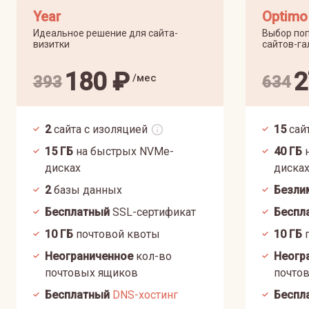
Year
Optimo
Идеальное решение для сайта-
Выбор поп
визитки
сайтов-га
180
₽
2
/мес
393
634
2
сайта с изоляцией
15
сай
15
ГБ
на быстрых NVMe-
40
ГБ
н
дисках
диска
2
базы данных
Безли
Бесплатный
SSL-сертификат
Беспл
10
ГБ
почтовой квоты
10
ГБ
п
Неограниченное
кол-во
Неогр
почтовых ящиков
почто
Бесплатный
DNS-хостинг
Беспл