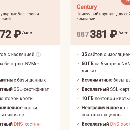
Вы
Century
улярных блогеров и
Наилучший вариант для са
лерей
компании
72
₽
381
₽
/мес
/мес
887
тов с изоляцией
35
сайтов с изоляцие
а быстрых NVMe-
50
ГБ
на быстрых NV
х
дисках
митные
базы данных
Безлимитные
базы д
атный
SSL-сертификат
Бесплатный
SSL-серт
очтовой квоты
10
ГБ
почтовой квоты
аниченное
кол-во
Неограниченное
кол-
вых ящиков
почтовых ящиков
атный
DNS-хостинг
Бесплатный
DNS-хос