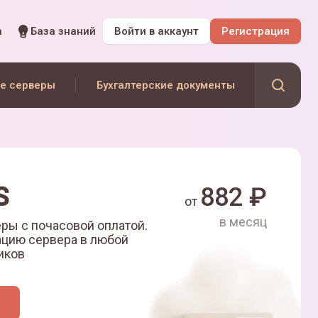
а
База знаний
Войти
в аккаунт
Регистрация
е серверы
Бухгалтерские документы
S
882
₽
от
в месяц
ры с почасовой оплатой.
ацию сервера в любой
иков