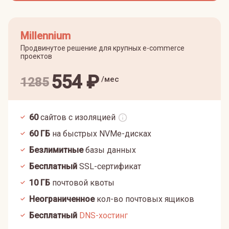
Millennium
Продвинутое решение для крупных e-commerce
проектов
554
₽
/мес
1285
60
сайтов с изоляцией
60
ГБ
на быстрых NVMe-дисках
Безлимитные
базы данных
Бесплатный
SSL-сертификат
10
ГБ
почтовой квоты
Неограниченное
кол-во почтовых ящиков
Бесплатный
DNS-хостинг