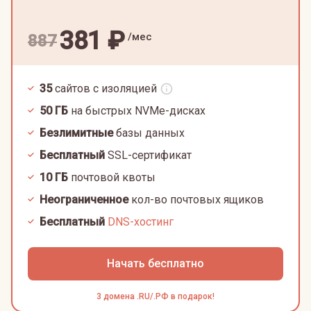
381
₽
/мес
887
35
сайтов с изоляцией
50
ГБ
на быстрых NVMe-дисках
Безлимитные
базы данных
Бесплатный
SSL-сертификат
10
ГБ
почтовой квоты
Неограниченное
кол-во почтовых ящиков
Бесплатный
DNS-хостинг
Начать бесплатно
3 домена .RU/.РФ в подарок!