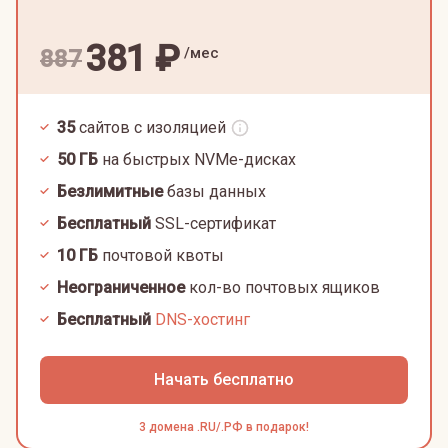
381
₽
/мес
887
35
сайтов с изоляцией
50
ГБ
на быстрых NVMe-дисках
Безлимитные
базы данных
Бесплатный
SSL-сертификат
10
ГБ
почтовой квоты
Неограниченное
кол-во почтовых ящиков
Бесплатный
DNS-хостинг
Начать бесплатно
3 домена .RU/.РФ в подарок!