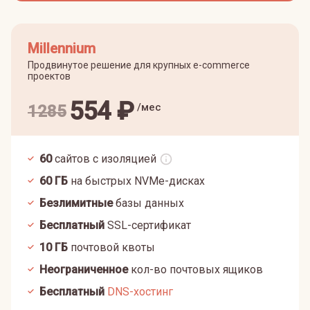
Millennium
Продвинутое решение для крупных e-commerce
проектов
554
₽
/мес
1285
60
сайтов с изоляцией
60
ГБ
на быстрых NVMe-дисках
Безлимитные
базы данных
Бесплатный
SSL-сертификат
10
ГБ
почтовой квоты
Неограниченное
кол-во почтовых ящиков
Бесплатный
DNS-хостинг