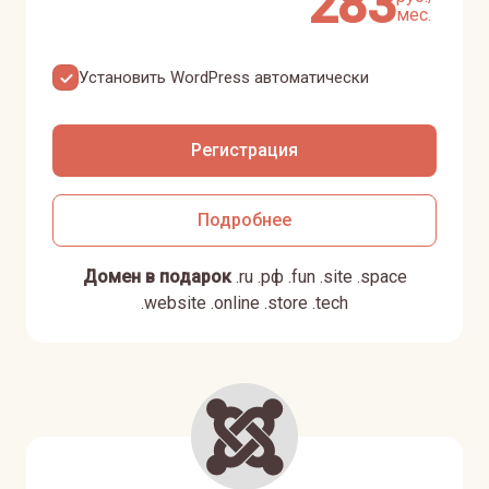
283
мес.
Установить
WordPress
автоматически
Регистрация
Подробнее
Домен в подарок
.
ru
.
рф
.
fun
.
site
.
space
.
website
.
online
.
store
.
tech