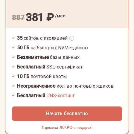
381
₽
/мес
887
35
сайтов с изоляцией
50
ГБ
на быстрых NVMe-дисках
Безлимитные
базы данных
Бесплатный
SSL-сертификат
10
ГБ
почтовой квоты
Неограниченное
кол-во почтовых ящиков
Бесплатный
DNS-хостинг
Начать бесплатно
3 домена .RU/.РФ в подарок!