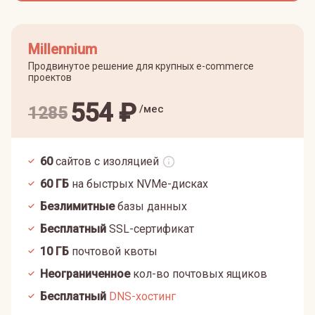
Millennium
Продвинутое решение для крупных e-commerce
проектов
554
₽
/мес
1285
60
сайтов с изоляцией
60
ГБ
на быстрых NVMe-дисках
Безлимитные
базы данных
Бесплатный
SSL-сертификат
10
ГБ
почтовой квоты
Неограниченное
кол-во почтовых ящиков
Бесплатный
DNS-хостинг