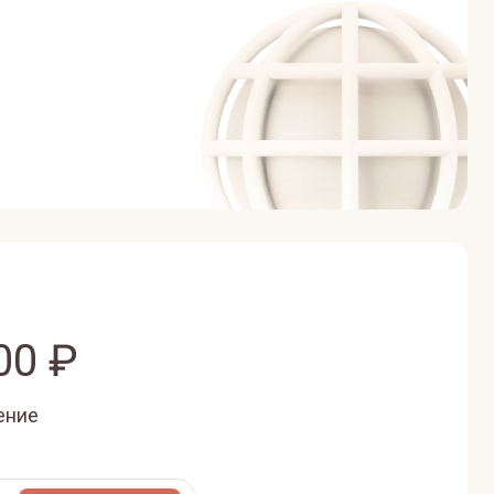
00
₽
ение