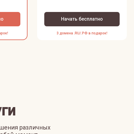
но
Начать бесплатно
арок!
3 домена .RU/.РФ в подарок!
ги
ешения различных