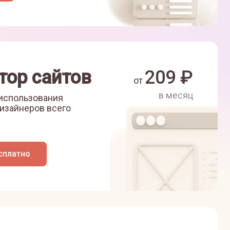
тор сайтов
209
₽
от
в месяц
 использования
изайнеров всего
сплатно