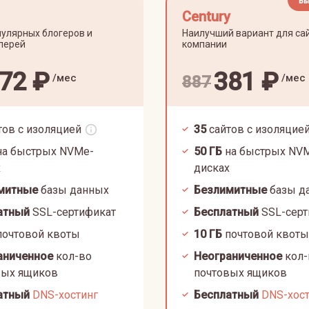
Вы
Century
улярных блогеров и
Наилучший вариант для са
лерей
компании
72
₽
381
₽
/мес
/мес
887
тов с изоляцией
35
сайтов с изоляцие
а быстрых NVMe-
50
ГБ
на быстрых NV
х
дисках
митные
базы данных
Безлимитные
базы д
атный
SSL-сертификат
Бесплатный
SSL-серт
очтовой квоты
10
ГБ
почтовой квоты
аниченное
кол-во
Неограниченное
кол-
вых ящиков
почтовых ящиков
атный
DNS-хостинг
Бесплатный
DNS-хос