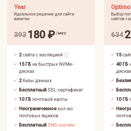
Year
Optimo
Идеальное решение для сайта-
Выбор поп
визитки
сайтов-га
180
₽
2
/мес
393
634
2
сайта с изоляцией
15
сай
15
ГБ
на быстрых NVMe-
40
ГБ
н
дисках
диска
2
базы данных
Безли
Бесплатный
SSL-сертификат
Беспл
10
ГБ
почтовой квоты
10
ГБ
п
Неограниченное
кол-во
Неогр
почтовых ящиков
почто
Бесплатный
DNS-хостинг
Беспл