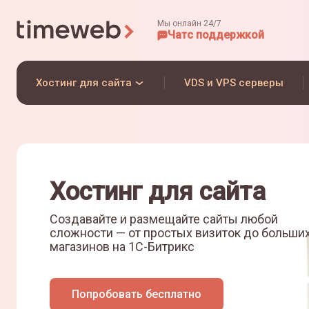
Мы онлайн 24/7
Чат
с поддержкой
Хостинг для сайта
VDS и VPS серверы
Хостинг для сайта
Создавайте и размещайте сайты любой
сложности — от простых визиток до больши
магазинов на
1С-Битрикс
Попробовать бесплатно