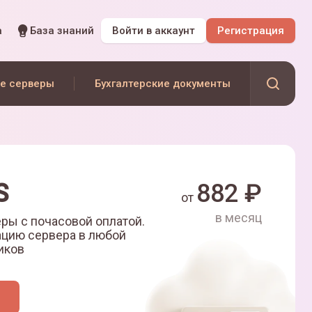
а
База знаний
Войти
в аккаунт
Регистрация
е серверы
Бухгалтерские документы
S
882
₽
от
в месяц
ры с почасовой оплатой.
ацию сервера в любой
иков