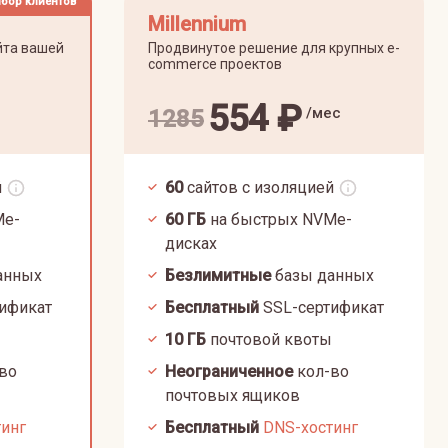
бор клиентов
Millennium
йта вашей
Продвинутое решение для крупных e-
commerce проектов
554
₽
/мес
1285
й
60
сайтов с изоляцией
Me-
60
ГБ
на быстрых NVMe-
дисках
анных
Безлимитные
базы данных
ификат
Бесплатный
SSL-сертификат
10
ГБ
почтовой квоты
во
Неограниченное
кол-во
почтовых ящиков
тинг
Бесплатный
DNS-хостинг