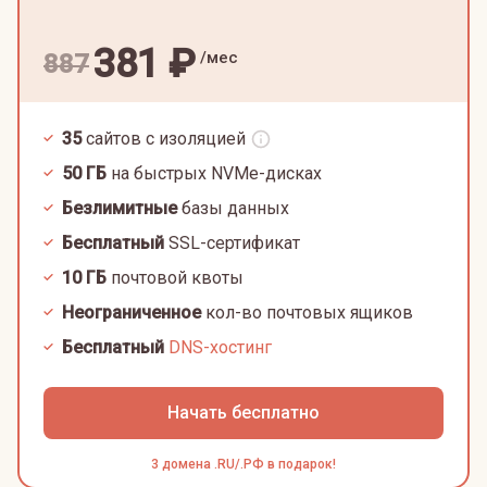
381
₽
/мес
887
35
сайтов с изоляцией
50
ГБ
на быстрых NVMe-дисках
Безлимитные
базы данных
Бесплатный
SSL-сертификат
10
ГБ
почтовой квоты
Неограниченное
кол-во почтовых ящиков
Бесплатный
DNS-хостинг
Начать бесплатно
3 домена .RU/.РФ в подарок!