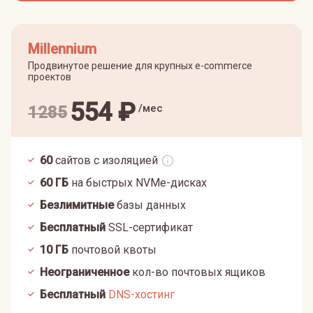
Millennium
Продвинутое решение для крупных e-commerce
проектов
554
₽
/мес
1285
60
сайтов с изоляцией
60
ГБ
на быстрых NVMe-дисках
Безлимитные
базы данных
Бесплатный
SSL-сертификат
10
ГБ
почтовой квоты
Неограниченное
кол-во почтовых ящиков
Бесплатный
DNS-хостинг