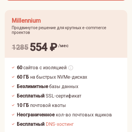
Millennium
Продвинутое решение для крупных e-commerce
проектов
554
₽
/мес
1285
60
сайтов с изоляцией
60
ГБ
на быстрых NVMe-дисках
Безлимитные
базы данных
Бесплатный
SSL-сертификат
10
ГБ
почтовой квоты
Неограниченное
кол-во почтовых ящиков
Бесплатный
DNS-хостинг