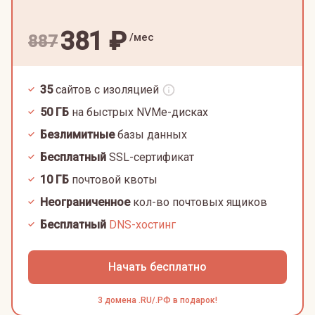
381
₽
/мес
887
35
сайтов с изоляцией
50
ГБ
на быстрых NVMe-дисках
Безлимитные
базы данных
Бесплатный
SSL-сертификат
10
ГБ
почтовой квоты
Неограниченное
кол-во почтовых ящиков
Бесплатный
DNS-хостинг
Начать бесплатно
3 домена .RU/.РФ в подарок!