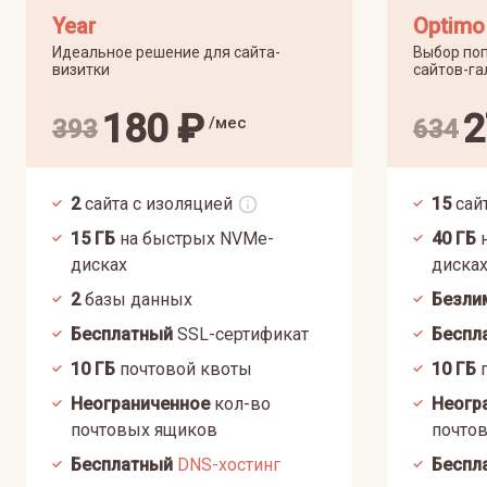
Year
Optimo
Идеальное решение для сайта-
Выбор поп
визитки
сайтов-га
180
₽
2
/мес
393
634
2
сайта с изоляцией
15
сай
15
ГБ
на быстрых NVMe-
40
ГБ
н
дисках
диска
2
базы данных
Безли
Бесплатный
SSL-сертификат
Беспл
10
ГБ
почтовой квоты
10
ГБ
п
Неограниченное
кол-во
Неогр
почтовых ящиков
почто
Бесплатный
DNS-хостинг
Беспл