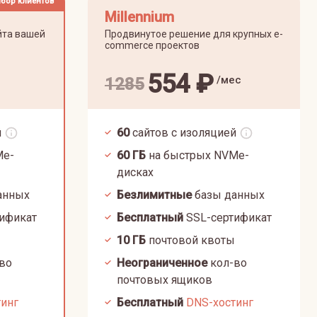
бор клиентов
Millennium
йта вашей
Продвинутое решение для крупных e-
commerce проектов
554
₽
/мес
1285
й
60
сайтов с изоляцией
Me-
60
ГБ
на быстрых NVMe-
дисках
анных
Безлимитные
базы данных
ификат
Бесплатный
SSL-сертификат
10
ГБ
почтовой квоты
во
Неограниченное
кол-во
почтовых ящиков
тинг
Бесплатный
DNS-хостинг