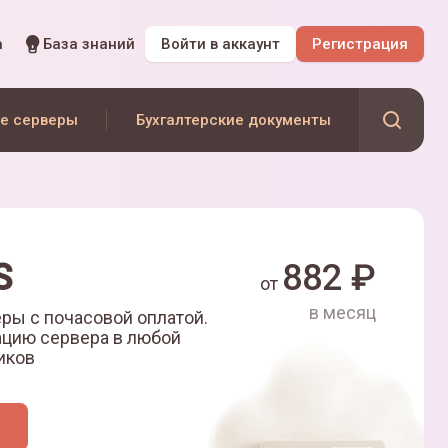
а
База знаний
Войти
в аккаунт
Регистрация
е серверы
Бухгалтерские документы
S
882
₽
от
в месяц
ры с почасовой оплатой.
ацию сервера в любой
иков