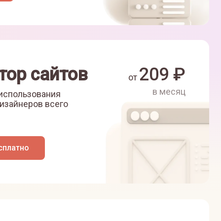
тор сайтов
209
₽
от
в месяц
 использования
изайнеров всего
сплатно