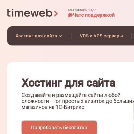
Мы онлайн 24/7
Чат
с поддержкой
Хостинг для сайта
VDS и VPS серверы
Хостинг для сайта
Создавайте и размещайте сайты любой
сложности — от простых визиток до больши
магазинов на
1С-Битрикс
Попробовать бесплатно