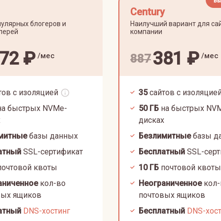
Вы
Century
улярных блогеров и
Наилучший вариант для са
лерей
компании
72
₽
381
₽
/мес
/мес
887
тов с изоляцией
35
сайтов с изоляцие
а быстрых NVMe-
50
ГБ
на быстрых NV
х
дисках
митные
базы данных
Безлимитные
базы д
атный
SSL-сертификат
Бесплатный
SSL-серт
очтовой квоты
10
ГБ
почтовой квоты
аниченное
кол-во
Неограниченное
кол-
вых ящиков
почтовых ящиков
атный
DNS-хостинг
Бесплатный
DNS-хос