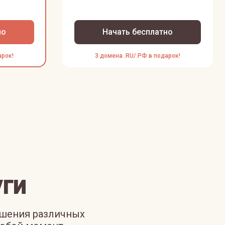
но
Начать бесплатно
арок!
3 домена .RU/.РФ в подарок!
ги
ешения различных