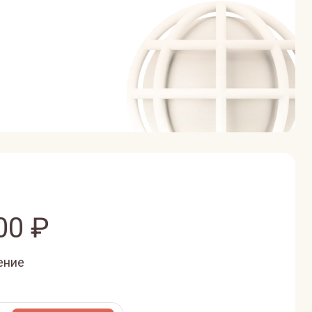
00
₽
ение