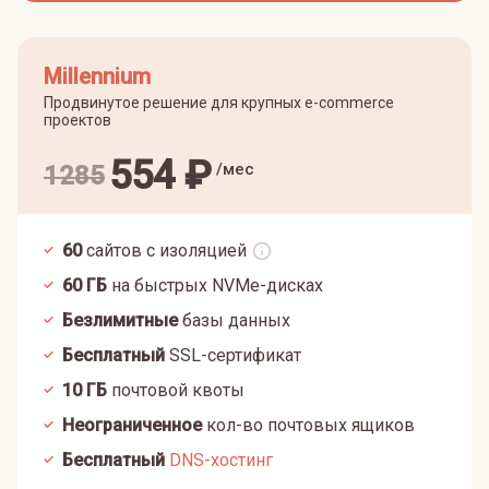
Millennium
Продвинутое решение для крупных e-commerce
проектов
554
₽
/мес
1285
60
сайтов с изоляцией
60
ГБ
на быстрых NVMe-дисках
Безлимитные
базы данных
Бесплатный
SSL-сертификат
10
ГБ
почтовой квоты
Неограниченное
кол-во почтовых ящиков
Бесплатный
DNS-хостинг