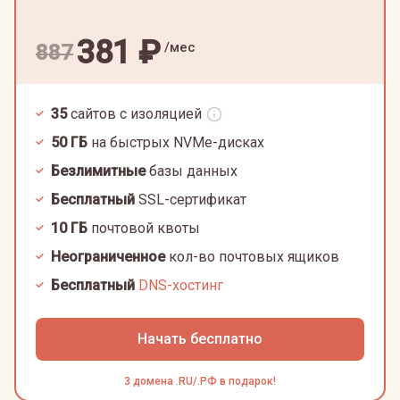
381
₽
/мес
887
35
сайтов с изоляцией
50
ГБ
на быстрых NVMe-дисках
Безлимитные
базы данных
Бесплатный
SSL-сертификат
10
ГБ
почтовой квоты
Неограниченное
кол-во почтовых ящиков
Бесплатный
DNS-хостинг
Начать бесплатно
3 домена .RU/.РФ в подарок!