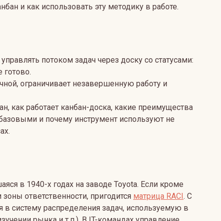
нбан и как использовать эту методику в работе.
управлять потоком задач через доску со статусами:
е готово.
чной, ограничивает незавершенную работу и
бан, как работает канбан-доска, какие преимущества
я базовыми и почему инструмент используют не
ах.
яся в 1940-х годах на заводе Toyota. Если кроме
 зоны ответственности, пригодится
матрица RACI
. С
 в систему распределения задач, используемую в
зучении рынка и т.п.). В IT-командах управление