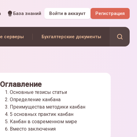
а
База знаний
Войти
в аккаунт
Регистрация
е серверы
Бухгалтерские документы
Оглавление
Основные тезисы статьи
Определение канбана
Преимущества методики канбан
5 основных практик канбан
Канбан в современном мире
Вместо заключения