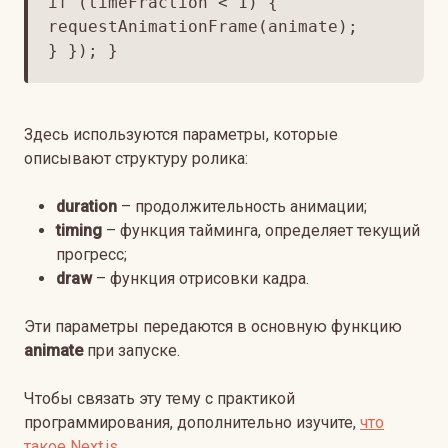
if (timeFraction < 1) {
requestAnimationFrame(animate);
} }); }
Здесь используются параметры, которые
описывают структуру ролика:
duration
– продолжительность анимации;
timing
– функция тайминга, определяет текущий
прогресс;
draw
– функция отрисовки кадра.
Эти параметры передаются в основную функцию
animate
при запуске.
Чтобы связать эту тему с практикой
программирования, дополнительно изучите,
что
такое Next.js
.