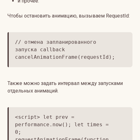
и прочее.
Чтобы остановить анимацию, вызываем RequestId:
// отмена запланированного
запуска callback
cancelAnimationFrame(requestId);
Также можно задать интервал между запусками
отдельных анимаций.
<script> let prev =
performance.now(); let times =
0;
requestAnimationFrame(function