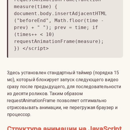
measure(time) {
document.body.insertAdjacentHTML
("beforeEnd", Math.floor(time -
prev) + " "); prev = time; if
(times++ < 10)
requestAnimationFrame(measure);
}) </script>
Здесь установлен стандартный таймер (порядка 15
мс), который блокирует запуск следующего видео
сразу после предыдущего, для последовательности
из десяти роликов. Таким образом
requestAnimationFrame позволяет оптимально
отрисовывать анимации, не перегружая браузер и
процессор.
Структура анимации на JavaScript