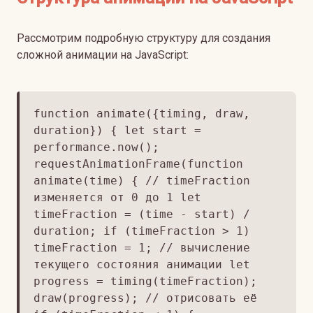
Рассмотрим подробную структуру для создания
сложной анимации на JavaScript:
function animate({timing, draw,
duration}) { let start =
performance.now();
requestAnimationFrame(function
animate(time) { // timeFraction
изменяется от 0 до 1 let
timeFraction = (time - start) /
duration; if (timeFraction > 1)
timeFraction = 1; // вычисление
текущего состояния анимации let
progress = timing(timeFraction);
draw(progress); // отрисовать её