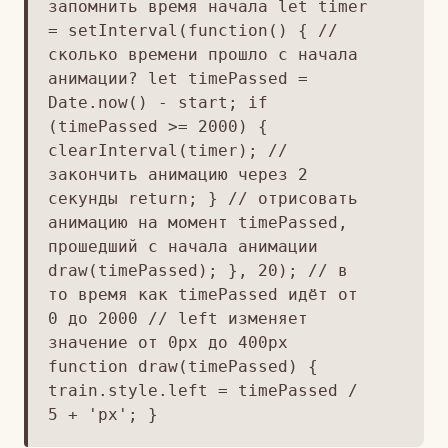
запомнить время начала let timer
= setInterval(function() { //
сколько времени прошло с начала
анимации? let timePassed =
Date.now() - start; if
(timePassed >= 2000) {
clearInterval(timer); //
закончить анимацию через 2
секунды return; } // отрисовать
анимацию на момент timePassed,
прошедший с начала анимации
draw(timePassed); }, 20); // в
то время как timePassed идёт от
0 до 2000 // left изменяет
значение от 0px до 400px
function draw(timePassed) {
train.style.left = timePassed /
5 + 'px'; }