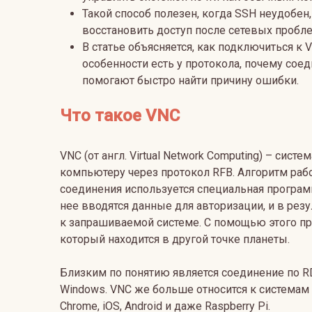
Такой способ полезен, когда SSH неудобен
восстановить доступ после сетевых пробле
В статье объясняется, как подключиться к 
особенности есть у протокола, почему сое
помогают быстро найти причину ошибки.
Что такое VNC
VNC (от англ. Virtual Network Computing) – сис
компьютеру через протокол RFB. Алгоритм ра
соединения используется специальная програм
нее вводятся данные для авторизации, и в рез
к запрашиваемой системе. С помощью этого п
который находится в другой точке планеты.
Близким по понятию является соединение по RD
Windows. VNC же больше относится к системам 
Chrome, iOS, Android и даже Raspberry Pi.