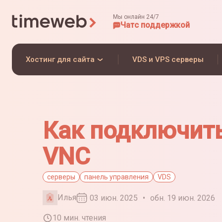
Мы онлайн 24/7
Чат
с поддержкой
Хостинг для сайта
VDS и VPS серверы
Как подключить
VNC
серверы
панель управления
VDS
Илья
03 июн. 2025
•
обн. 19 июн. 2026
10 мин. чтения