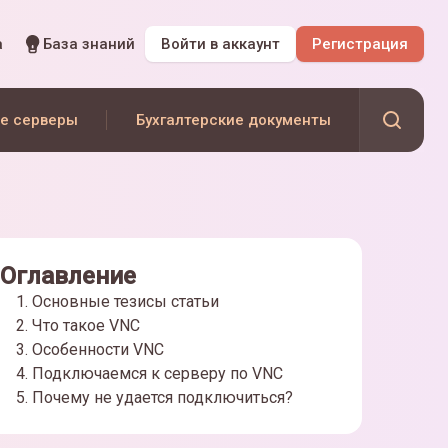
а
База знаний
Войти
в аккаунт
Регистрация
е серверы
Бухгалтерские документы
Оглавление
Основные тезисы статьи
Что такое VNC
Особенности VNC
Подключаемся к серверу по VNC
Почему не удается подключиться?