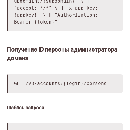
ubdomains/{subdomain}" \
-H
"accept: */*" \
-H "x-app-key:
{appkey}" \
-H "Authorization:
Bearer {token}"
Получение ID персоны администратора
домена
GET /v3/accounts/{login}/persons
Шаблон запроса