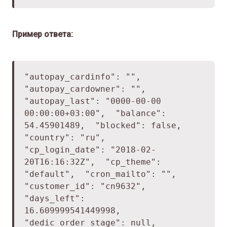
Пример ответа:
"autopay_cardinfo": "",
"autopay_cardowner": "",
"autopay_last": "0000-00-00
00:00:00+03:00",
"balance":
54.45901489,
"blocked": false,
"country": "ru",
"cp_login_date": "2018-02-
20T16:16:32Z",
"cp_theme":
"default",
"cron_mailto": "",
"customer_id": "cn9632",
"days_left":
16.609999541449998,
"dedic_order_stage": null,