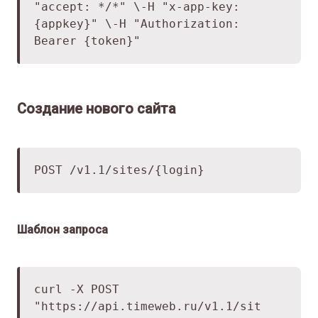
"accept: */*" \
-H "x-app-key:
{appkey}" \
-H "Authorization:
Bearer {token}"
Создание нового сайта
POST /v1.1/sites/{login}
Шаблон запроса
curl -X POST
"
https://api.timeweb.ru/v1.1/sit