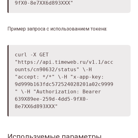
9fХ0-8e7ХХ6d893ХХХ"
Пример запроса с использованием токена:
curl -X GET
"
https://api.timeweb.ru/v1.1/acc
ounts/cn90632/status
" \
-H
"accept: */*" \
-H "x-app-key:
9d999b163fdc572524028201a02c9999
" \
-H "Authorization: Bearer
639Х89ee-259d-4dd5-9fХ0-
8e7ХХ6d893ХХХ"
Используемые параметры