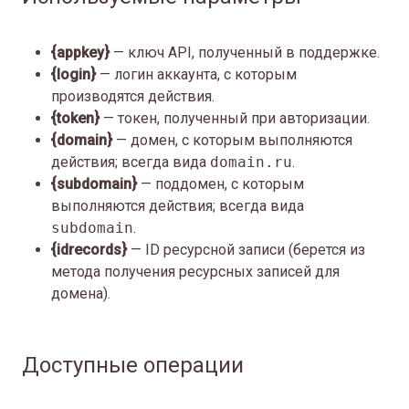
{appkey}
— ключ API, полученный в поддержке.
{login}
— логин аккаунта, с которым
производятся действия.
{token}
— токен, полученный при авторизации.
{domain}
— домен, с которым выполняются
действия; всегда вида
domain.ru
.
{subdomain}
— поддомен, с которым
выполняются действия; всегда вида
subdomain
.
{idrecords}
— ID ресурсной записи (берется из
метода получения ресурсных записей для
домена).
Доступные операции