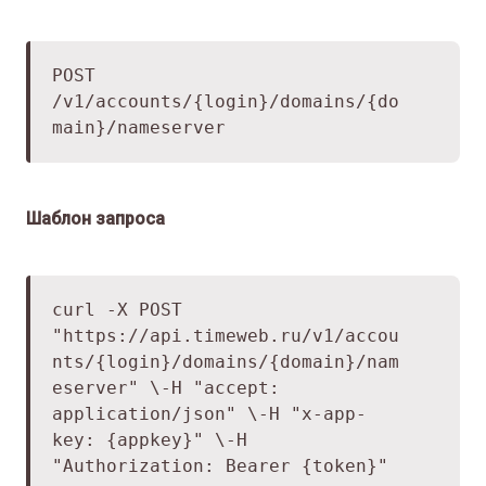
POST
/v1/accounts/{login}/domains/{do
main}/nameserver
Шаблон запроса
curl -X POST
"
https://api.timeweb.ru/v1/accou
nts/
{login}/domains/{domain}/nam
eserver" \
-H "accept:
application/json" \
-H "x-app-
key: {appkey}" \
-H
"Authorization: Bearer {token}"