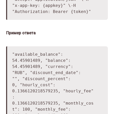
"x-app-key: {appkey}" \
-H
"Authorization: Bearer {token}"
Пример ответа
"available_balance":
54.45901489,
"balance":
54.45901489,
"currency":
"RUB",
"discount_end_date":
"",
"discount_percent":
0,
"hourly_cost":
0.1366120218579235,
"hourly_fee"
:
0.1366120218579235,
"monthly_cos
t": 100,
"monthly_fee":