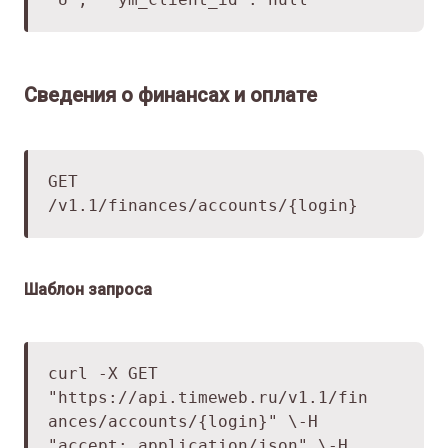
Сведения о финансах и оплате
GET
/v1.1/finances/accounts/{login}
Шаблон запроса
curl -X GET
"
https://api.timeweb.ru/v1.1/fin
ances/accounts/
{login}" \
-H
"accept: application/json" \
-H