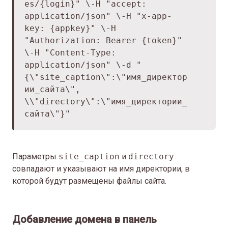
es/
{login}" \
-H "accept:
application/json" \
-H "x-app-
key: {appkey}" \
-H
"Authorization: Bearer {token}"
\
-H "Content-Type:
application/json" \
-d "
{\"site_caption\":\"имя_директор
ии_сайта\",
\
\"directory\":\"имя_директории_
сайта\"}"
Параметры
site_caption
и
directory
совпадают и указывают на имя директории, в
которой будут размещены файлы сайта.
Добавление домена в панель