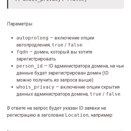
Параметры:
autoprolong
— включение опции
автопродления,
true
/
false
.
fqdn
— домен, который вы хотите
зарегистрировать.
person_id
— ID администратора домена, на чьи
данные будет зарегистрирован домен (ID
можно получить из запроса выше).
whois_privacy
— включение опции скрытия
данных администратора домена,
true
/
false
.
В ответе на запрос будет указан ID заявки на
регистрацию в заголовке
Location
, например: