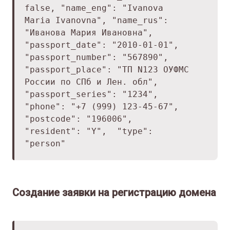
false,
"name_eng": "Ivanova
Maria Ivanovna",
"name_rus":
"Иванова Мария Ивановна",
"passport_date": "2010-01-01",
"passport_number": "567890",
"passport_place": "ТП N123 ОУФМС
России по СПб и Лен. обл",
"passport_series": "1234",
"phone": "+7 (999) 123-45-67",
"postcode": "196006",
"resident": "Y",
"type":
"person"
Создание заявки на регистрацию домена