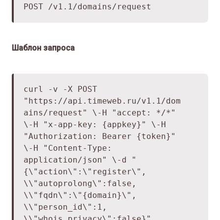
POST /v1.1/domains/request
Шаблон запроса
curl -v -X POST
"
https://api.timeweb.ru/v1.1/dom
ains/request
" \
-H "accept: */*"
\
-H "x-app-key: {appkey}" \
-H
"Authorization: Bearer {token}"
\
-H "Content-Type:
application/json" \
-d "
{\"action\":\"register\",
\
\"autoprolong\":false,
\
\"fqdn\":\"{domain}\",
\
\"person_id\":1,
\
\"whois_privacy\":false}"