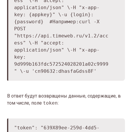
ess" \
-H "accept:
application/json" \
-H "x-app-
key: {appkey}" \
-u {login}:
{password}
#Например:
curl -X
POST
"https://api.timeweb.ru/v1.2/acc
ess" \
-H "accept:
application/json" \
-H "x-app-
key:
9d999b163fdc572524028201a02c9999
" \
-u 'cn90632:dhasfaGdss8F'
В ответ будут возвращены данные, содержащие, в
том числе, поле
token
:
"token": "639Х89ee-259d-4dd5-