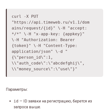
curl -X PUT
"
https://api.timeweb.ru/v1.1/dom
ains/request/
{id}" \
-H "accept:
*/*" \
-H "x-app-key: {appkey}"
\
-H "Authorization: Bearer
{token}" \
-H "Content-Type:
application/json" \
-d "
{\"person_id\":1,
\
\"auth_code\":\"abcdefghij\",
\
\"money_source\":\"use\"}"
Параметры:
id
— ID заявки на регистрацию, берется из
запроса выше.