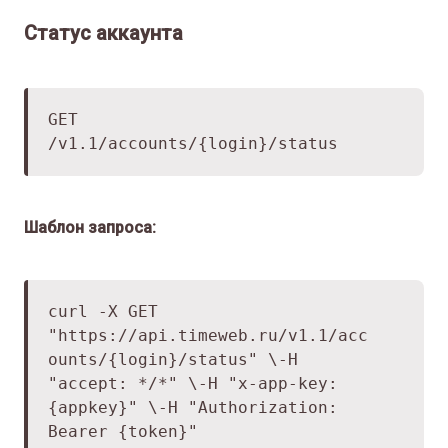
Статус аккаунта
GET
/v1.1/accounts/{login}/status
Шаблон запроса:
curl -X GET
"
https://api.timeweb.ru/v1.1/acc
ounts/
{login}/status" \
-H
"accept: */*" \
-H "x-app-key:
{appkey}" \
-H "Authorization:
Bearer {token}"