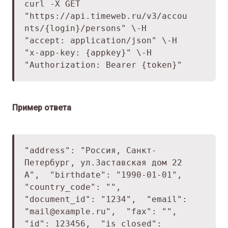
curl -X GET
"
https://api.timeweb.ru/v3/accou
nts/
{login}/persons" \
-H
"accept: application/json" \
-H
"x-app-key: {appkey}" \
-H
"Authorization: Bearer {token}"
Пример ответа
"address": "Россия, Санкт-
Петербург, ул.Заставская дом 22
А",
"birthdate": "1990-01-01",
"country_code": "",
"document_id": "1234",
"email":
"mail@example.ru",
"fax": "",
"id": 123456,
"is_closed":