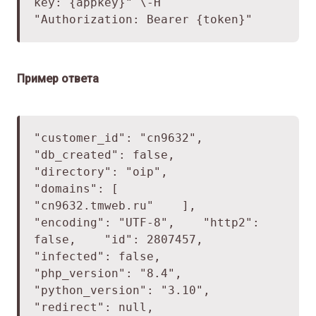
key: {appkey}" \
-H
"Authorization: Bearer {token}"
Пример ответа
"customer_id": "cn9632",
"db_created": false,
"directory": "oip",
"domains": [
"cn9632.tmweb.ru"
],
"encoding": "UTF-8",
"http2":
false,
"id": 2807457,
"infected": false,
"php_version": "8.4",
"python_version": "3.10",
"redirect": null,