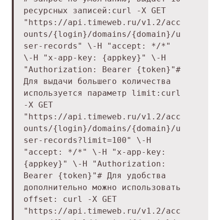
ресурсных записей:
curl -X GET
"https://api.timeweb.ru/v1.2/acc
ounts/{login}/domains/{domain}/u
ser-records" \
-H "accept: */*"
\
-H "x-app-key: {appkey}" \
-H
"Authorization: Bearer {token}"
#
Для выдачи большего количества
используется параметр limit:
curl
-X GET
"https://api.timeweb.ru/v1.2/acc
ounts/{login}/domains/{domain}/u
ser-records?limit=100" \
-H
"accept: */*" \
-H "x-app-key:
{appkey}" \
-H "Authorization:
Bearer {token}"
# Для удобства
дополнительно можно использовать
offset:
curl -X GET
"https://api.timeweb.ru/v1.2/acc