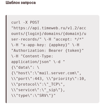
Шаблон запроса
curl -X POST
"
https://api.timeweb.ru/v1.2/acc
ounts/
{login}/domains/{domain}/u
ser-records/" \
-H "accept: */*"
\
-H "x-app-key: {appkey}" \
-H
"Authorization: Bearer {token}"
\
-H "Content-Type:
application/json" \
-d "
{\"data\": \
{\"host\":\"mail.server.com\",
\
\"port\":443, \
\"priority\":10,
\
\"protocol\":\"_TCP\",
\
\"service\":\"_sip\"},
\
\"type\":\"SRV\"}"