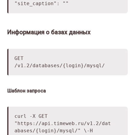
"site_caption": ""
Информация о базах данных
GET
/v1.2/databases/{login}/mysql/
Шаблон запроса
curl -X GET
"
https://api.timeweb.ru/v1.2/dat
abases/
{login}/mysql/" \
-H