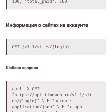
100,
"total_paid": 160
Информация о сайтах на аккаунте
GET /v1.1/sites/{login}
Шаблон запроса
curl -X GET
"
https://api.timeweb.ru/v1.1/sit
es/
{login}" \
-H "accept:
application/json" \
-H "x-app-