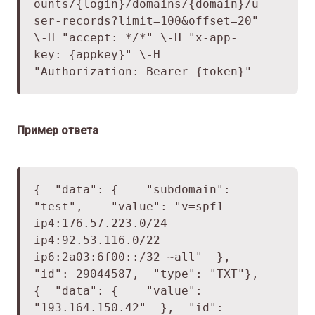
ounts/{login}/domains/{domain}/u
ser-records?limit=100&offset=20"
\
-H "accept: */*" \
-H "x-app-
key: {appkey}" \
-H
"Authorization: Bearer {token}"
Пример ответа
{
"data": {
"subdomain":
"test",
"value": "v=spf1
ip4:176.57.223.0/24
ip4:92.53.116.0/22
ip6:2a03:6f00::/32 ~all"
},
"id": 29044587,
"type": "TXT"
},
{
"data": {
"value":
"193.164.150.42"
},
"id":