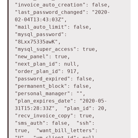
"invoice_auto_creation": false,
"last_password_changed": "2020-
02-04T13:43:03Z",
"mail_auto_limit": false,
"mysql_password":
"8Lxx75335awK",
"mysql_super_access": true,
"new_panel": true,
"next_plan_id": null,
"order_plan_id": 917,
"password_expired": false,
"permanent_block": false,
"personal_manager": "",
"plan_expires_date": "2020-05-
31T15:28:33Z",
"plan_id": 20,
"recv_invoice_copy": true,
"sms_auth": false,
"ssh":
true,
"want_bill_letters":
"U",
"ym_client_id": null