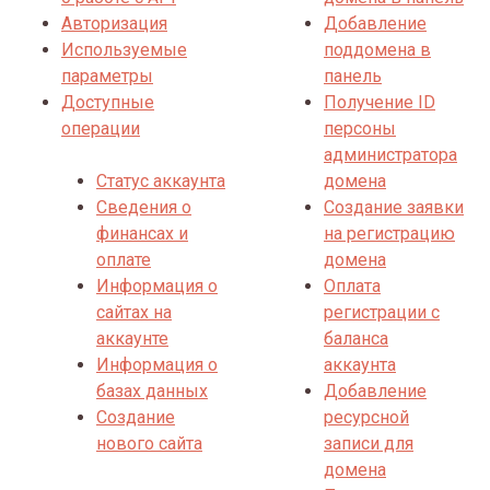
Авторизация
Добавление
Используемые
поддомена в
параметры
панель
Доступные
Получение ID
операции
персоны
администратора
Статус аккаунта
домена
Сведения о
Создание заявки
финансах и
на регистрацию
оплате
домена
Информация о
Оплата
сайтах на
регистрации с
аккаунте
баланса
Информация о
аккаунта
базах данных
Добавление
Создание
ресурсной
нового сайта
записи для
домена