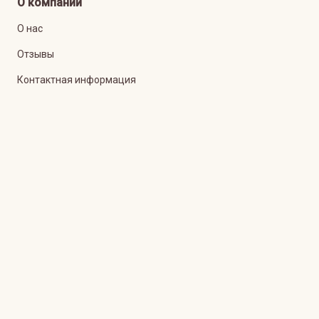
О компании
О нас
Отзывы
Контактная информация
Комьюнити
Сообщить об уязвимостях
Карта сайта
Карта статей блога
Блог
© 2006-
2026
АО «ТаймВеб»
.
Зарегистрированный товарный знак
N461919. Лицензии РОСКОМНАДЗОР
N142739
,
Л030-00114-77/00890704
,
Л030-00114-77/00890703
.