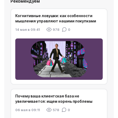
Рекомендуем
Когнитивные ловушки: как особенности
мышления управляют нашими покупками
14 мая в 09:41
978
0
Почему ваша клиентская база не
увеличивается: ищем корень проблемы
06 мая в 09:11
578
0