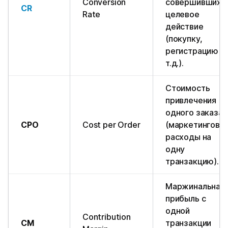
Conversion
совершивших
CR
Rate
целевое
действие
(покупку,
регистрацию и
т.д.).
Стоимость
привлечения
одного заказа
CPO
Cost per Order
(маркетинговы
расходы на
одну
транзакцию).
Маржинальная
прибыль с
одной
Contribution
CM
транзакции