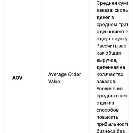
Средняя сумма
заказа: скольк
денег в
среднем трати
один клиент за
одну покупку.
Рассчитываетс
как общая
выручка,
деленная на
Average Order
количество
AOV
Value
заказов.
Увеличение
среднего чека 
один из
способов
повысить
прибыльность
бизнеса без