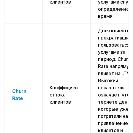
клиентов
услугами спус
определенное
время.
Доля клиентов
прекративших
пользоваться
услугами за
период. Churn
Rate напряму
влияет на LTV.
Высокий
Коэффициент
показатель
Churn
оттока
означает, что 
Rate
клиентов
теряете деньг
которые уже
потратили на
привлечение
клиентов и