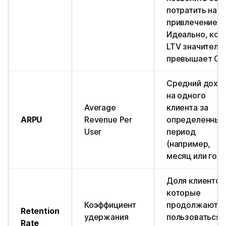
потратить на е
привлечение.
Идеально, ког
LTV значитель
превышает CA
Средний дохо
на одного
Average
клиента за
ARPU
Revenue Per
определенный
User
период
(например,
месяц или год)
Доля клиентов
которые
Коэффициент
продолжают
Retention
удержания
пользоваться
Rate