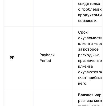
свидетельств
о проблемах с
продуктом или
сервисом.
Срок
окупаемости
клиента – врем
за которое
Payback
расходы на
PP
Period
привлечение
клиента
окупаются за
счет прибыли 
него.
Валовая маржа
разница межд