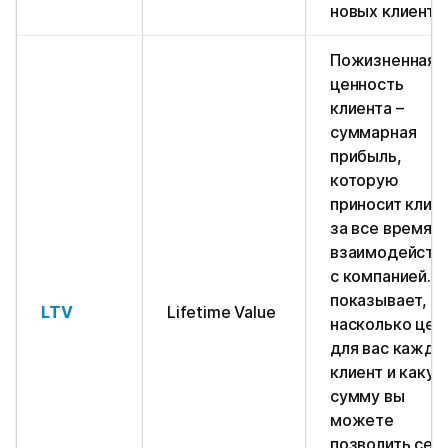
новых клиенто
Пожизненная
ценность
клиента –
суммарная
прибыль,
которую
приносит клие
за все время
взаимодейств
с компанией. L
показывает,
LTV
Lifetime Value
насколько цен
для вас кажды
клиент и каку
сумму вы
можете
позволить себ