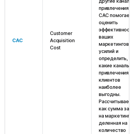
другие каналы
привлечения.
CAC помогает
оценить
эффективност
Customer
ваших
CAC
Acquisition
маркетинговы
Cost
усилий и
определить,
какие каналы
привлечения
клиентов
наиболее
выгодны.
Рассчитывает
как сумма зат
на маркетинг,
деленная на
количество