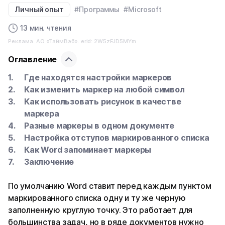
Личный опыт
#Программы
#Microsoft
13 мин. чтения
Реклама. АО «ТаймВэб». erid: 2W5zFJD5MYm
Оглавление
Где находятся настройки маркеров
Как изменить маркер на любой символ
Как использовать рисунок в качестве
маркера
Разные маркеры в одном документе
Настройка отступов маркированного списка
Как Word запоминает маркеры
Заключение
По умолчанию Word ставит перед каждым пунктом
маркированного списка одну и ту же черную
заполненную круглую точку. Это работает для
большинства задач, но в ряде документов нужно