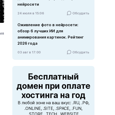
нейросети
24 июля в 15:06
Обсудить
Оживление фото в нейросети:
обзор 6 лучших ИИ для
ния
анимирования картинок. Рейтинг
2026 года
03 авг в 17:00
Обсудить
Бесплатный
домен
при оплате
хостинга на год
В любой зоне на ваш вкус: .RU, .РФ,
.ONLINE, .SITE, .SPACE, .FUN,
.STORE, .TECH, .WEBSITE