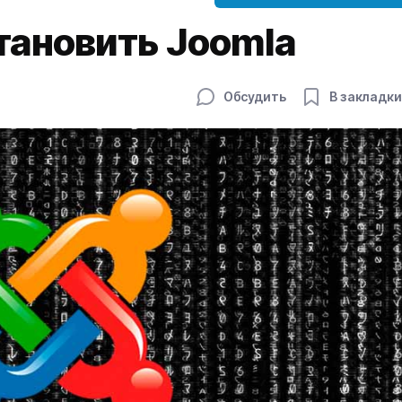
тановить Joomla
Обсудить
В закладки