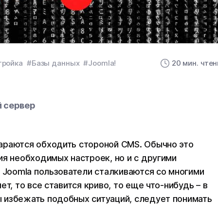
тройка
#Базы данных
#Joomla!
20 мин. чте
й сервер
араются обходить стороной CMS. Обычно это
ия необходимых настроек, но и с другими
и Joomla пользователи сталкиваются со многими
т, то все ставится криво, то еще что-нибудь – в
 избежать подобных ситуаций, следует понимать