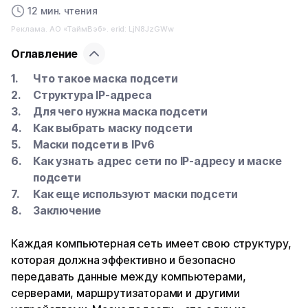
12 мин. чтения
Реклама. АО «ТаймВэб». erid: LjN8JzGWw
Оглавление
Что такое маска подсети
Структура IP-адреса
Для чего нужна маска подсети
Как выбрать маску подсети
Маски подсети в IPv6
Как узнать адрес сети по IP-адресу и маске
подсети
Как еще используют маски подсети
Заключение
Каждая компьютерная сеть имеет свою структуру,
которая должна эффективно и безопасно
передавать данные между компьютерами,
серверами, маршрутизаторами и другими