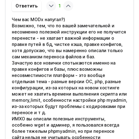
Ответить
1
Чем вас MODx напугал?)
Возможно, тем, что по вашей замечательной и
несомненно полезной инструкции его не получится
перенести - не хватает важной информации о
правке путей в бд, чистке кэша, правке конфигов,
хотя допускаю, что вы намеренно описали только
сам механизм переноса файлов и баз.
Зачастую все новички спотыкаются именно на
правке конфигов и базы, плюс возможны
несовместимости платформ - это вообще
отдельная тема - разные версии ОС, php, разные
конфигурации, из-за которых на новом хостинге
может не хватить времени выполнения скрипта или
memory_limit, особенности настройки php myadmin,
из-за которых будут проблемы с кодировками при
переносе и т д.
ИМХО вы описали полезные инструменты,
особенно wget и админер, я пользовался всегда
более тяжелым phpmyadmin, но при переносе
сайта нельзя не учитывать особенности