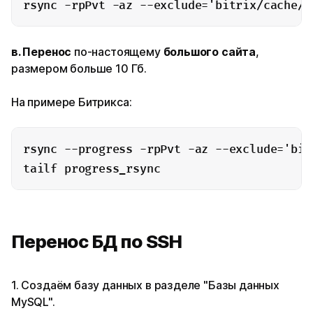
rsync -rpPvt -az --exclude='bitrix/cache/'
в. Перенос
по-настоящему
большого сайта
,
размером больше 10 Гб.
На примере Битрикса:
rsync --progress -rpPvt -az --exclude='bit
tailf progress_rsync
Перенос БД по SSH
1. Создаём базу данных в разделе "Базы данных
MySQL".