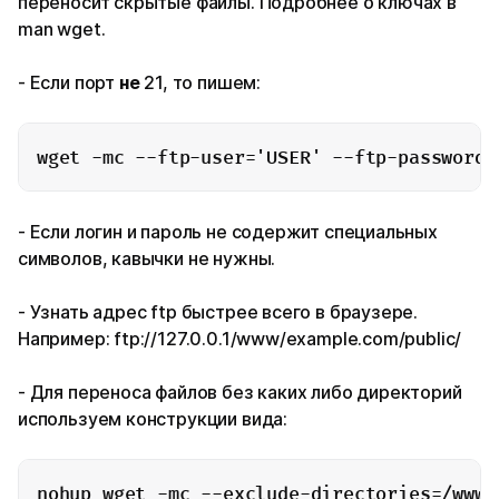
переносит скрытые файлы. Подробнее о ключах в
man wget.
- Если порт
не
21, то пишем:
wget -mc --ftp-user='USER' --ftp-password=
- Если логин и пароль не содержит специальных
символов, кавычки не нужны.
- Узнать адрес ftp быстрее всего в браузере.
Например: ftp://127.0.0.1/www/example.com/public/
- Для переноса файлов без каких либо директорий
используем конструкции вида:
nohup wget -mc --exclude-directories=/www/