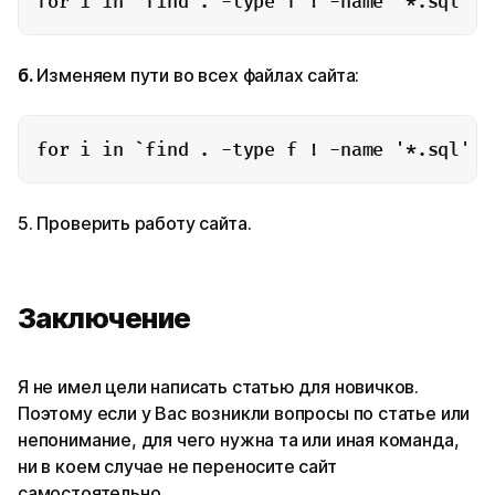
for i in `find . -type f ! -name '*.sql' -
б.
Изменяем пути во всех файлах сайта:
for i in `find . -type f ! -name '*.sql' -
5. Проверить работу сайта.
Заключение
Я не имел цели написать статью для новичков.
Поэтому если у Вас возникли вопросы по статье или
непонимание, для чего нужна та или иная команда,
ни в коем случае не переносите сайт
самостоятельно.