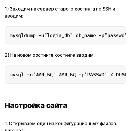
1) Заходим на сервер старого хостинга по SSH и
вводим:
mysqldump -u"login_db" db_name -p"passwd" 
2) На новом хостинге хостинге вводим:
mysql -u'ИМЯ_БД' ИМЯ_БД -p'PASSWD' < DUMP.
Настройка сайта
1. Открываем один из конфигурационных файлов.
Ещё раз: