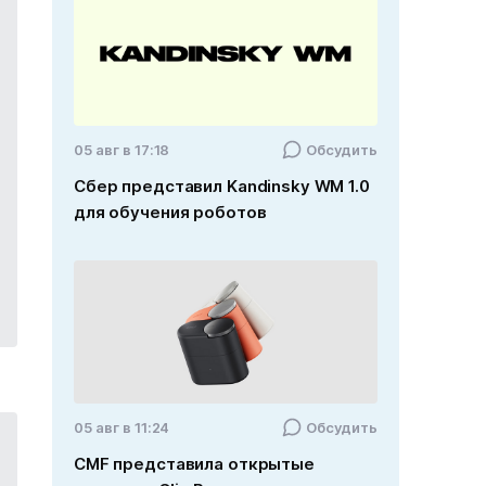
05 авг в 17:18
Обсудить
Сбер представил Kandinsky WM 1.0
для обучения роботов
05 авг в 11:24
Обсудить
CMF представила открытые