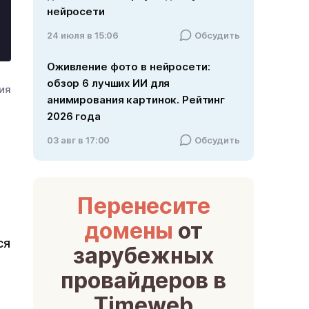
нейросети
24 июля в 15:06
Обсудить
Оживление фото в нейросети:
обзор 6 лучших ИИ для
ния
анимирования картинок. Рейтинг
2026 года
03 авг в 17:00
Обсудить
Перенесите
домены
от
ся
зарубежных
провайдеров в
Timeweb