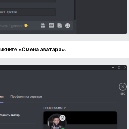
ликните
«Смена аватара»
.