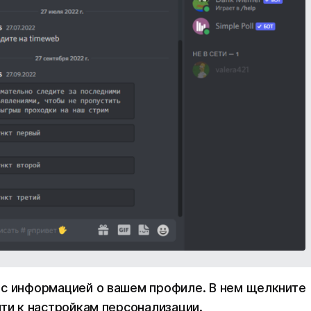
 с информацией о вашем профиле. В нем щелкните
йти к настройкам персонализации.