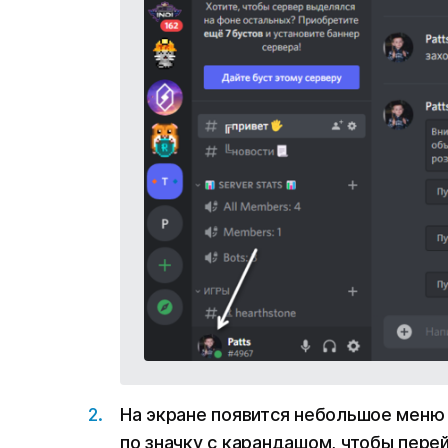
На экране появится небольшое меню
по значку с карандашом, чтобы пере