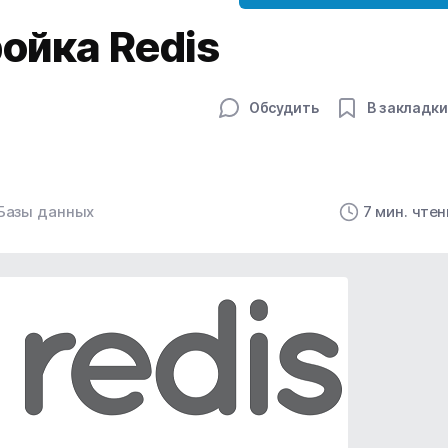
ройка Redis
Обсудить
В закладки
Базы данных
7 мин. чте