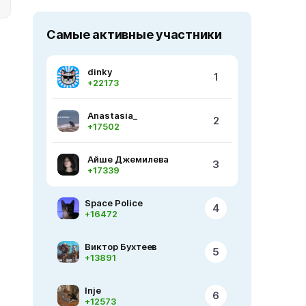
Самые активные участники
dinky
1
+22173
Anastasia_
2
+17502
Айше Джемилева
3
+17339
Space Police
4
+16472
Виктор Бухтеев
5
+13891
Inje
6
+12573