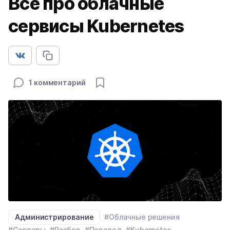
Все про облачные
сервисы Kubernetes
1 комментарий
Администрирование
#Облачные решения
#Серверы
#Разбор
#Перевод
#Kubernetes