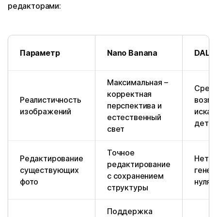
редакторами:
Параметр
Nano Banana
DALL·
Максимальная –
Средн
корректная
Реалистичность
возм
перспектива и
изображений
иска
естественный
детал
свет
Точное
Редактирование
Нет –
редактирование
существующих
генер
с сохранением
фото
нуля
структуры
Поддержка