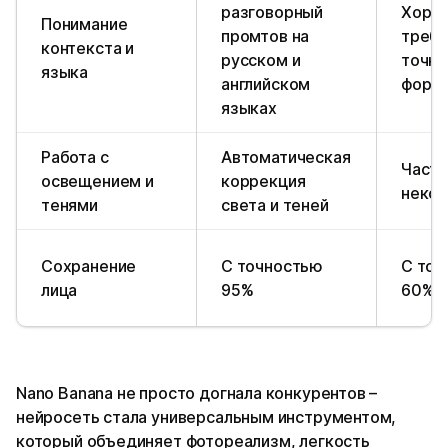
разговорный
Хорош
Понимание
промтов на
требу
контекста и
русском и
точн
языка
английском
форм
языках
Работа с
Автоматическая
Части
освещением и
коррекция
некор
тенями
света и теней
Сохранение
С точностью
С точ
лица
95%
60%
Nano Banana не просто догнала конкурентов –
нейросеть стала универсальным инструментом,
который объединяет фотореализм, легкость