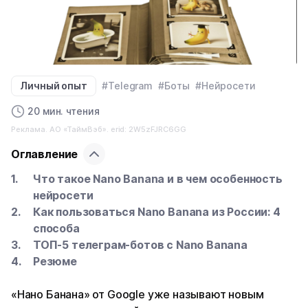
Личный опыт
#Telegram
#Боты
#Нейросети
20 мин. чтения
Реклама. АО «ТаймВэб». erid: 2W5zFJRC6GG
Оглавление
Что такое Nano Banana и в чем особенность
нейросети
Как пользоваться Nano Banana из России: 4
способа
ТОП-5 телеграм-ботов с Nano Banana
Резюме
«Нано Банана» от Google уже называют новым