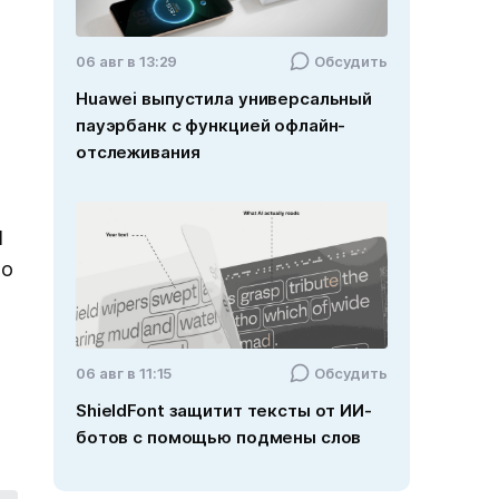
06 авг в 13:29
Обсудить
Huawei выпустила универсальный
пауэрбанк с функцией офлайн-
отслеживания
И
но
06 авг в 11:15
Обсудить
ShieldFont защитит тексты от ИИ-
ботов с помощью подмены слов