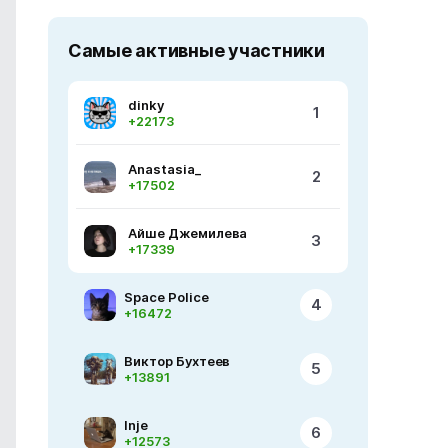
Самые активные участники
dinky
1
+22173
Anastasia_
2
+17502
Айше Джемилева
3
+17339
Space Police
4
+16472
Виктор Бухтеев
5
+13891
Inje
6
+12573