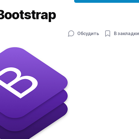
ootstrap
Обсудить
В закладки