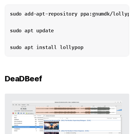
sudo add-apt-repository ppa:gnumdk/lollypop
sudo apt update

sudo apt install lollypop
DeaDBeef