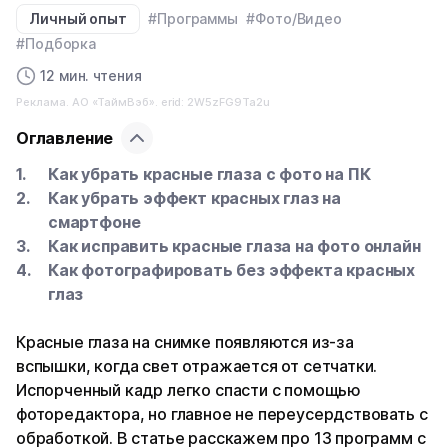
Личный опыт
#Программы
#Фото/Видео
#Подборка
12 мин. чтения
Реклама. АО «ТаймВэб». erid: 2W5zFG9Ta2u
Оглавление
Как убрать красные глаза с фото на ПК
Как убрать эффект красных глаз на
смартфоне
Как исправить красные глаза на фото онлайн
Как фотографировать без эффекта красных
глаз
Красные глаза на снимке появляются из-за
вспышки, когда свет отражается от сетчатки.
Испорченный кадр легко спасти с помощью
фоторедактора, но главное не переусердствовать с
обработкой. В статье расскажем про 13 программ с