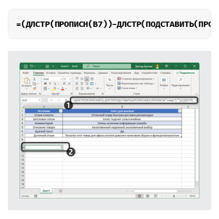
=(ДЛСТР(ПРОПИСН(B7))-ДЛСТР(ПОДСТАВИТЬ(ПРОП