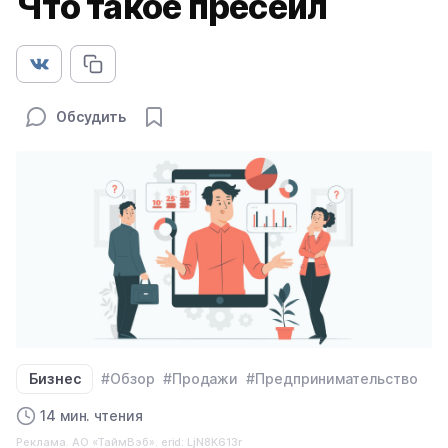
Что такое пресейл
Обсудить
Бизнес
#Обзор
#Продажи
#Предпринимательство
14 мин. чтения
Реклама. АО «ТаймВэб». erid: LjN8K613r