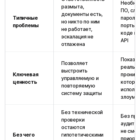
Необно
размыта,
ПО, сл
документы есть,
Типичные
пароли
но никто по ним
проблемы
порты, 
не работает,
коде п
эскалация не
API
отлажена
Показы
Позволяет
реальн
выстроить
Ключевая
проникн
управляемую и
ценность
которы
повторяемую
исполь
систему защиты
злоумы
Без технической
Без пр
проверки
аудита 
остаются
не смо
Без чего
гипотетическими
приори