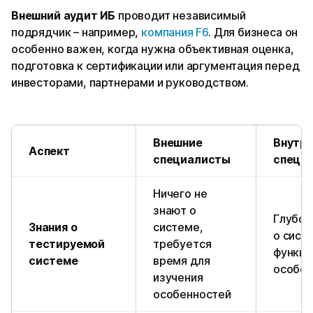
Внешний аудит ИБ
проводит независимый
подрядчик – например,
компания F6
. Для бизнеса он
особенно важен, когда нужна объективная оценка,
подготовка к сертификации или аргументация перед
инвесторами, партнерами и руководством.
Внешние
Внутр
Аспект
специалисты
специ
Ничего не
знают о
Глубок
Знания о
системе,
о сист
тестируемой
требуется
функци
системе
время для
особен
изучения
особенностей