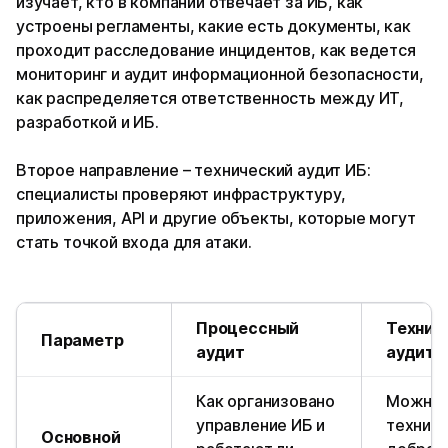
изучает, кто в компании отвечает за ИБ, как
устроены регламенты, какие есть документы, как
проходит расследование инцидентов, как ведется
мониторинг и аудит информационной безопасности,
как распределяется ответственность между ИТ,
разработкой и ИБ.
Второе направление – технический аудит ИБ:
специалисты проверяют инфраструктуру,
приложения, API и другие объекты, которые могут
стать точкой входа для атаки.
Процессный
Технич
Параметр
аудит
аудит
Как организовано
Можно 
управление ИБ и
технич
Основной