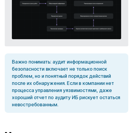
Важно понимать: аудит информационной
безопасности включает не только поиск
проблем, но и понятный порядок действий
после их обнаружения. Если в компании нет
процесса управления уязвимостями, даже
хороший отчет по аудиту ИБ рискует остаться
невостребованным.