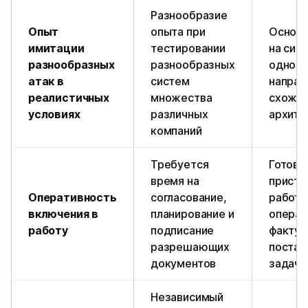
Разнообразие
Опыт
опыта при
Основн
имитации
тестировании
на сис
разнообразных
разнообразных
одного
атак в
систем
направ
реалистичных
множества
схоже
условиях
различных
архите
компаний
Требуется
Готов
время на
присту
Оперативность
согласование,
работе
включения в
планирование и
операт
работу
подписание
факту
разрешающих
постан
документов
задачи
Независимый