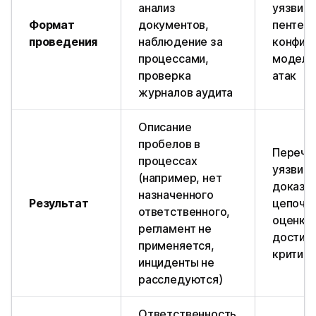
анализ
уязвим
Формат
документов,
пентест
проведения
наблюдение за
конфигу
процессами,
модели
проверка
атак
журналов аудита
Описание
пробелов в
Перече
процессах
уязвимо
(например, нет
доказа
назначенного
Результат
цепочки
ответственного,
оценка
регламент не
достиж
применяется,
критич
инциденты не
расследуются)
Ответственность