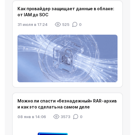
Как провайдер защищает данные в облаке:
от IAM до SOC
31 июля в 17:24
525
0
Можно ли спасти «безнадежный» RAR-архив
и как это сделать на самом деле
08 янв в 14:06
3573
0