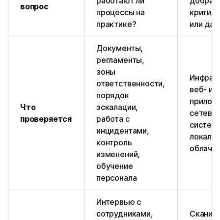
работают ли
добрат
вопрос
процессы на
критич
практике?
или дан
Документы,
регламенты,
зоны
Инфрас
ответственности,
веб- и 
порядок
приложе
Что
эскалации,
сетевы
проверяется
работа с
систем
инцидентами,
локальн
контроль
облачн
изменений,
обучение
персонала
Интервью с
сотрудниками,
Сканир