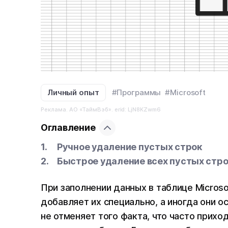
Личный опыт
#Программы
#Microsoft
Реклама. АО «ТаймВэб». erid: LjN8KZwm6
Оглавление
Ручное удаление пустых строк
Быстрое удаление всех пустых стр
При заполнении данных в таблице Microso
добавляет их специально, а иногда они о
не отменяет того факта, что часто прихо