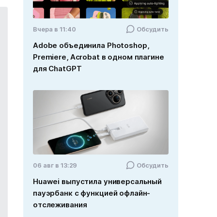
Вчера в 11:40
Обсудить
Adobe объединила Photoshop,
Premiere, Acrobat в одном плагине
для ChatGPT
06 авг в 13:29
Обсудить
Huawei выпустила универсальный
пауэрбанк с функцией офлайн-
отслеживания