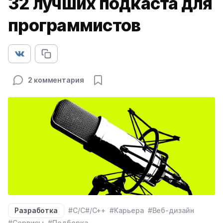
32 лучших подкаста для
программистов
2 комментария
Разработка
#C/C#/C++
#Карьера
#Веб-дизайн
#Сервисы
#Подборка