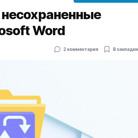
ь несохраненные
osoft Word
2 комментария
В закладки