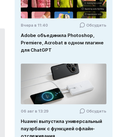
Вчера в 11:40
Обсудить
Adobe объединила Photoshop,
Premiere, Acrobat в одном плагине
для ChatGPT
06 авг в 13:29
Обсудить
Huawei выпустила универсальный
пауэрбанк с функцией офлайн-
отслеживания