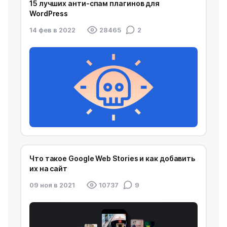
15 лучших анти-спам плагинов для
WordPress
14 фев в 2022
28465
2
Что такое Google Web Stories и как добавить
их на сайт
09 ноя в 2021
10737
9