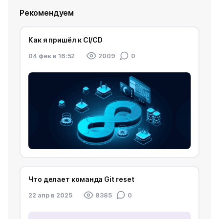
Рекомендуем
Как я пришёл к CI/CD
04 фев в 16:52
2009
0
Что делает команда Git reset
22 апр в 2025
8385
0